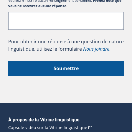
Veuillez n’inscrire aucun renseignement personnel.
Prenez note que
vous ne recevrez aucune réponse
.
Pour obtenir une réponse à une question de nature
linguistique, utilisez le formulaire
Nous joindre
.
Soumettre
Navigation principale
À propos de la Vitrine linguistique
(Cet hyperlien externe
Capsule vidéo sur la Vitrine linguistique