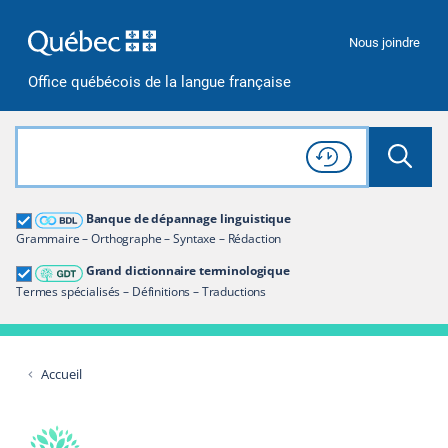
Passer à la recherche
Passer au contenu
Passer à la navigation
Nous joindre
Office québécois de la langue française
Rechercher dans tout le site
Lancer 
Consulter l'
Historique
de recherche
Grand dictionnaire terminologique
Banque de dépannage linguistique
Restreindre aux termes
Grammaire – Orthographe – Syntaxe – Rédaction
Grand dictionnaire terminologique
Termes spécialisés – Définitions – Traductions
Accueil