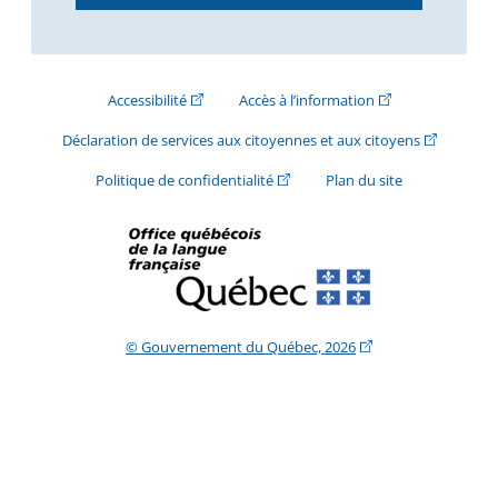
(Cet hyperlien externe s'ouvrira dans une nouve
(Cet hyperlien exte
Accessibilité
Accès à l’information
(Cet hyperli
Déclaration de services aux citoyennes et aux citoyens
(Cet hyperlien externe s'ouvrira d
Politique de confidentialité
Plan du site
(Cet hyperlien extern
© Gouvernement du Québec, 2026