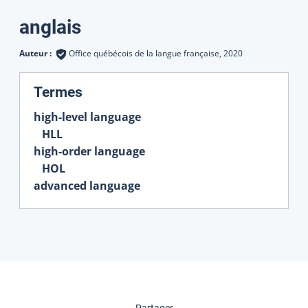
Traductions
anglais
Auteur :
Office québécois de la langue française,
2020
:
Termes
high-level language
HLL
high-order language
HOL
advanced language
cette page
Partager