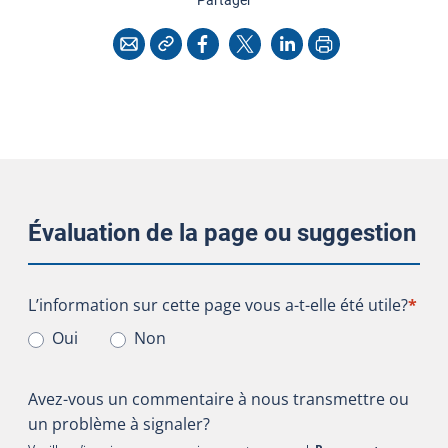
Copier l'adresse
Imprimer
Courriel
Facebook
X
LinkedIn
Évaluation de la page ou suggestion
L’information sur cette page vous a-t-elle été utile?
L’information sur cette page vous a-t-elle été utile?
*
Oui
Non
Avez-vous un commentaire à nous transmettre ou
un problème à signaler?