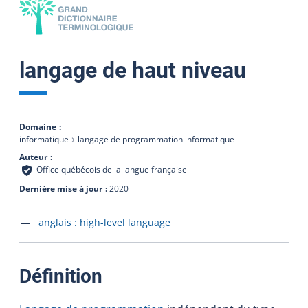
langage de haut niveau
Domaine
informatique
langage de programmation informatique
Auteur
Office québécois de la langue française
Dernière mise à jour
2020
Accéder à la fiche en
anglais :
high-level language
:
Définition