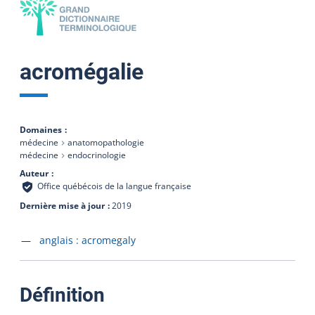
acromégalie
Domaines
médecine
anatomopathologie
médecine
endocrinologie
Auteur
Office québécois de la langue française
Dernière mise à jour
2019
Accéder à la fiche en
anglais :
acromegaly
:
Définition