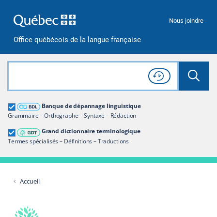
Passer à la recherche
Passer au contenu
Passer à la navigation
Nous joindre
Office québécois de la langue française
Rechercher dans tout le site
Lancer 
Consulter l'
Historique
de recherche
Grand dictionnaire terminologique
Banque de dépannage linguistique
Restreindre aux termes
Grammaire – Orthographe – Syntaxe – Rédaction
Grand dictionnaire terminologique
Termes spécialisés – Définitions – Traductions
Accueil