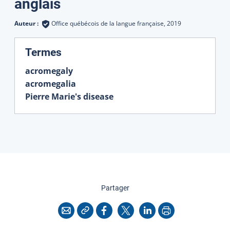
Traductions
anglais
Auteur :
Office québécois de la langue française,
2019
:
Termes
acromegaly
acromegalia
Pierre Marie's disease
cette page
Partager
Copier l'adresse
Imprimer
Courriel
Facebook
X
LinkedIn