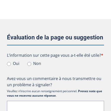
Évaluation de la page ou suggestion
L’information sur cette page vous a-t-elle été utile?
L’information sur cette page vous a-t-elle été utile?
*
Oui
Non
Avez-vous un commentaire à nous transmettre ou
un problème à signaler?
Veuillez n’inscrire aucun renseignement personnel.
Prenez note que
vous ne recevrez aucune réponse
.