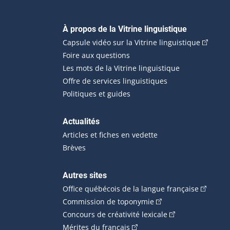
Navigation principale
À propos de la Vitrine linguistique
(Cet hyp
Capsule vidéo sur la Vitrine linguistique
Foire aux questions
Les mots de la Vitrine linguistique
Offre de services linguistiques
Politiques et guides
Actualités
Articles et fiches en vedette
Brèves
Autres sites
(Cet hype
Office québécois de la langue française
(Cet hyperlien externe
Commission de toponymie
(Cet hyperlien ext
Concours de créativité lexicale
(Cet hyperlien externe s'ouvr
Mérites du français