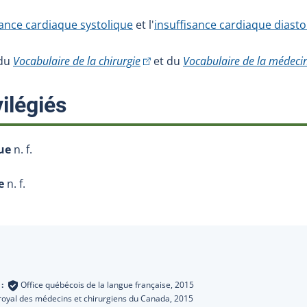
sance cardiaque systolique
et l'
insuffisance cardiaque diasto
(Cet hyperlien externe s'ouvrira da
 du
Vocabulaire de la chirurgie
et du
Vocabulaire de la médeci
:
ilégiés
ue
n. f.
e
n. f.
s
 :
Office québécois de la langue française,
2015
royal des médecins et chirurgiens du Canada,
2015