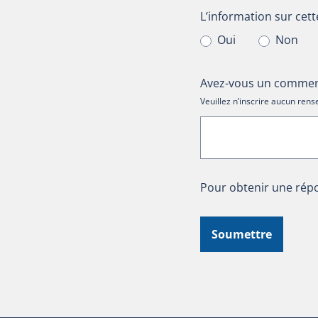
L’information sur cet
L’information sur cett
Oui
Non
Avez-vous un comment
Veuillez n’inscrire aucun re
Pour obtenir une répo
Soumettre