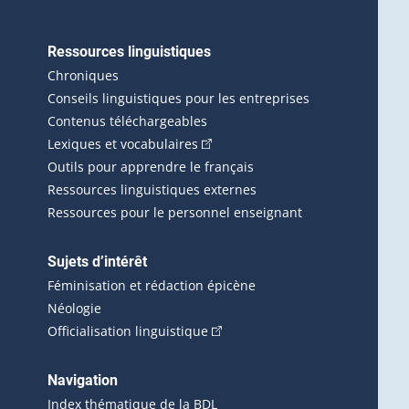
Ressources linguistiques
erlien externe s'ouvrira dans une nouvelle fenêtre.)
Chroniques
Conseils linguistiques pour les entreprises
Contenus téléchargeables
(Cet hyperlien externe s'ouvrira d
Lexiques et vocabulaires
Outils pour apprendre le français
Ressources linguistiques externes
Ressources pour le personnel enseignant
Sujets d’intérêt
Féminisation et rédaction épicène
Néologie
(Cet hyperlien externe s'ouvrira 
Officialisation linguistique
rlien externe s'ouvrira dans une nouvelle fenêtre.)
 s'ouvrira dans une nouvelle fenêtre.)
erne s'ouvrira dans une nouvelle fenêtre.)
Navigation
ira dans une nouvelle fenêtre.)
Index thématique de la BDL