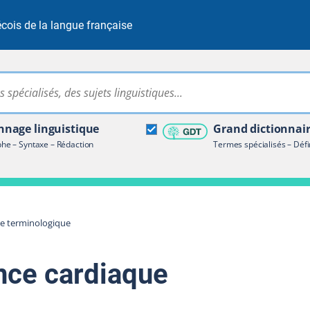
cois de la langue française
Rechercher dans tout le site
ire terminologique
nage linguistique
Grand dictionnai
e – Syntaxe – Rédaction
Termes spécialisés – Défi
re terminologique
ance cardiaque