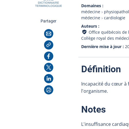
Domaines
médecine
physiopathol
médecine
cardiologie
cette page
Partager
Auteurs
Courriel
Office québécois de 
Collège royal des médec
Copier l'adresse
Dernière mise à jour
2
Facebook
X
:
Définition
LinkedIn
Incapacité du cœur à 
Imprimer
l'organisme.
:
Notes
L'insuffisance cardiaq