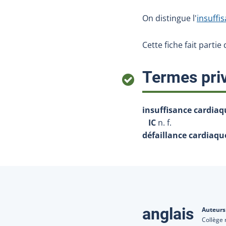
On distingue l'
insuffi
Cette fiche fait partie
Termes priv
insuffisance cardiaq
IC
n. f.
défaillance cardiaqu
Traduction
anglais
Auteurs
Collège 