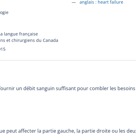
Accéder à la fiche en
anglais :
heart failure
ogie
la langue française
ins et chirurgiens du Canada
015
fournir un débit sanguin suffisant pour combler les besoin
ue peut affecter la partie gauche, la partie droite ou les de