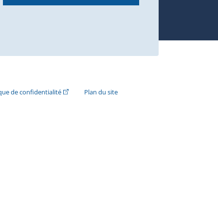
n externe s'ouvrira dans une nouvelle fenêtre.)
(Cet hyperlien externe s'ouvrira dans une nouvelle fenê
ique de confidentialité
Plan du site
e s'ouvrira dans une nouvelle fenêtre.)