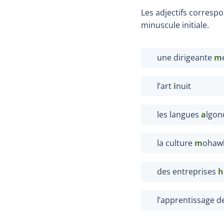
Les adjectifs corresp
minuscule initiale.
une dirigeante
m
l’art
i
nuit
les langues
a
lgon
la culture
m
ohaw
des entreprises
h
l’apprentissage de