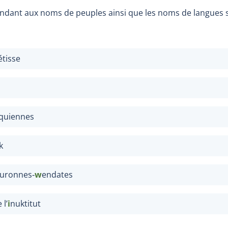
ondant aux noms de peuples ainsi que les noms de langues s
étisse
quiennes
k
uronnes‑
w
endates
 l’
i
nuktitut