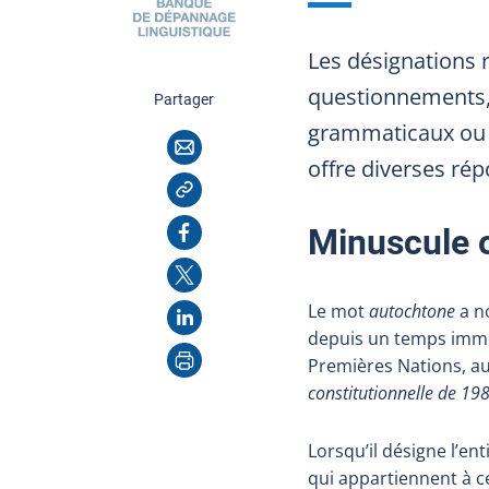
Les désignations r
questionnements, 
cette page
Partager
grammaticaux ou en
Courriel
offre diverses rép
Copier l'adresse
Facebook
Minuscule 
X
Le mot
autochtone
a no
LinkedIn
depuis un temps immém
Imprimer
Premières Nations, au
constitutionnelle de 19
Lorsqu’il désigne l’e
qui appartiennent à c