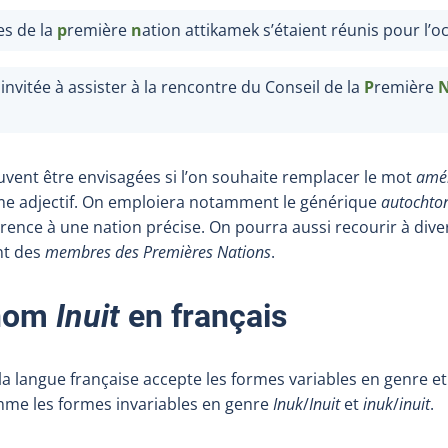
s de la
p
remière
n
ation attikamek s’étaient réunis pour l’o
invitée à assister à la rencontre du Conseil de la
P
remière
uvent être envisagées si l’on souhaite remplacer le mot
amér
adjectif. On emploiera notamment le générique
autochto
érence à une nation précise. On pourra aussi recourir à div
nt des
membres des Premières Nations
.
 nom
Inuit
en français
 la langue française accepte les formes variables en genre 
mme les formes invariables en genre
Inuk
/
Inuit
et
inuk
/
inuit
.