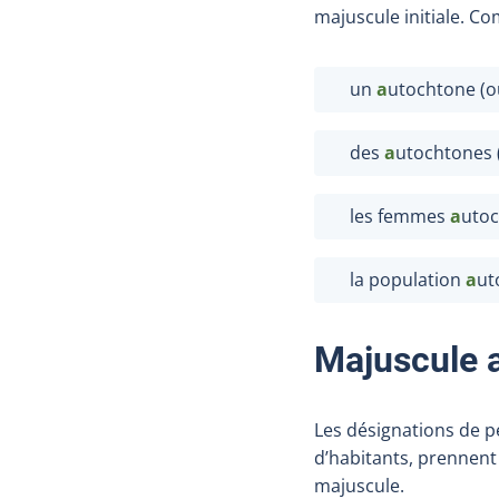
majuscule initiale. C
un
a
utochtone (o
des
a
utochtones 
les femmes
a
uto
la population
a
ut
Majuscule 
Les désignations de 
d’habitants, prennent 
majuscule.