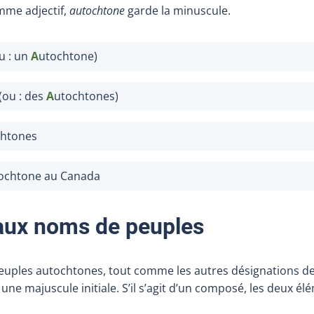
omme adjectif,
autochtone
garde la minuscule.
u : un
A
utochtone)
(ou : des
A
utochtones)
chtones
ochtone au Canada
aux noms de peuples
peuples autochtones, tout comme les autres désignations d
une majuscule initiale. S’il s’agit d’un composé, les deux é