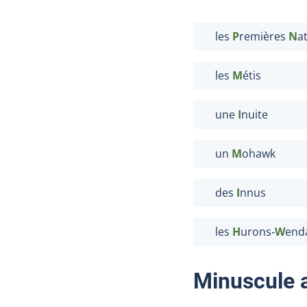
les
P
remières
N
a
les
M
étis
une
I
nuite
un
M
ohawk
des
I
nnus
les
H
urons‑
W
end
Minuscule a