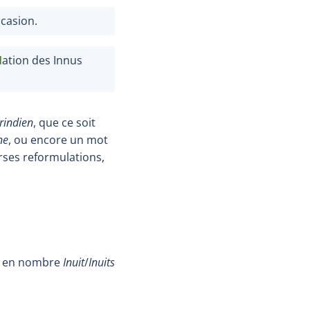
ccasion.
N
ation des Innus
indien
, que ce soit
ne
, ou encore un mot
erses reformulations,
et en nombre
Inuit
/
Inuits