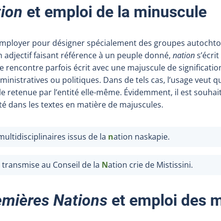
tion
et emploi de la minuscule
mployer pour désigner spécialement des groupes autochto
n adjectif faisant référence à un peuple donné,
nation
s’écri
n le rencontre parfois écrit avec une majuscule de significat
inistratives ou politiques. Dans de tels cas, l’usage veut qu
 retenue par l’entité elle-même. Évidemment, il est souhait
té dans les textes en matière de majuscules.
s multidisciplinaires issus de la
n
ation naskapie.
 transmise au Conseil de la
N
ation crie de Mistissini.
emières Nations
et emploi des 