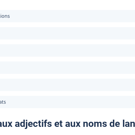
tions
ats
ux adjectifs et aux noms de la