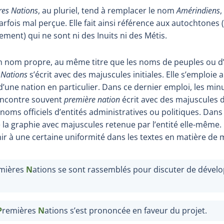
res Nations
, au pluriel, tend à remplacer le nom
Amérindiens
,
arfois mal perçue. Elle fait ainsi référence aux autochtones
ment) qui ne sont ni des Inuits ni des Métis.
nom propre, au même titre que les noms de peuples ou d’h
 Nations
s’écrit avec des majuscules initiales. Elle s’emploie a
 d’une nation en particulier. Dans ce dernier emploi, les min
encontre souvent
première nation
écrit avec des majuscules d
s officiels d’entités administratives ou politiques. Dans d
 la graphie avec majuscules retenue par l’entité elle-même. 
ir à une certaine uniformité dans les textes en matière de 
mières
N
ations se sont rassemblés pour discuter de déve
P
remières
N
ations s’est prononcée en faveur du projet.