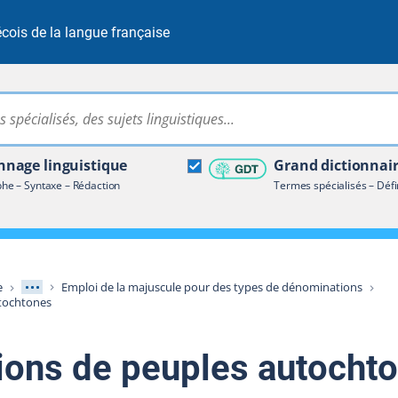
cois de la langue française
Rechercher dans tout le site
ire terminologique
nage linguistique
Grand dictionnai
e – Syntaxe – Rédaction
Termes spécialisés – Défi
Afficher les niveaux intermédiaires
e
Emploi de la majuscule pour des types de dénominations
utochtones
ions de peuples autocht