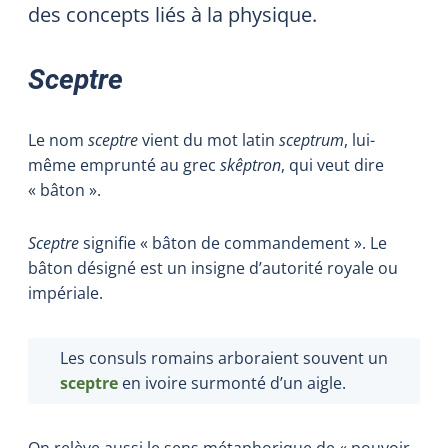
des concepts liés à la physique.
Sceptre
Le nom
sceptre
vient du mot latin
sceptrum
, lui-
même emprunté au grec
skêptron
, qui veut dire
« bâton ».
Sceptre
signifie « bâton de commandement ». Le
bâton désigné est un insigne d’autorité royale ou
impériale.
Les consuls romains arboraient souvent un
sceptre
en ivoire surmonté d’un aigle.
On relève aussi le sens métaphorique de « pouvoir