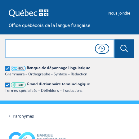
Passer à la recherche
Passer au contenu
Passer à la navigation
Nous joindre
Office québécois de la langue française
Rechercher dans tout le site
Lancer 
Consulter l'
Historique
de recherche
Grand dictionnaire terminologique
Banque de dépannage linguistique
Restreindre aux termes
Grammaire – Orthographe – Syntaxe – Rédaction
Grand dictionnaire terminologique
Termes spécialisés – Définitions – Traductions
Paronymes