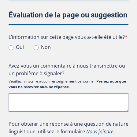
Évaluation de la page ou suggestion
L’information sur cette page vous a-t-elle été utile?
L’information sur cette page vous a-t-elle été utile?
*
Oui
Non
Avez-vous un commentaire à nous transmettre ou
un problème à signaler?
Veuillez n’inscrire aucun renseignement personnel.
Prenez note que
vous ne recevrez aucune réponse
.
Pour obtenir une réponse à une question de nature
linguistique, utilisez le formulaire
Nous joindre
.