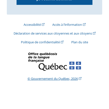
(Cet hyperlien externe s'ouvrira dans une nouve
(Cet hyperlien exte
Accessibilité
Accès à l’information
(Cet hyperli
Déclaration de services aux citoyennes et aux citoyens
(Cet hyperlien externe s'ouvrira d
Politique de confidentialité
Plan du site
(Cet hyperlien extern
© Gouvernement du Québec, 2026