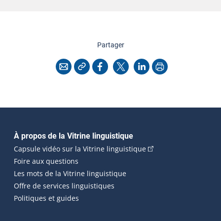
cette page
Partager
Copier l'adresse
Imprimer
Courriel
Facebook
X
LinkedIn
Navigation principale
À propos de la Vitrine linguistique
(Cet hyperlien externe
Capsule vidéo sur la Vitrine linguistique
Foire aux questions
Les mots de la Vitrine linguistique
Offre de services linguistiques
Politiques et guides