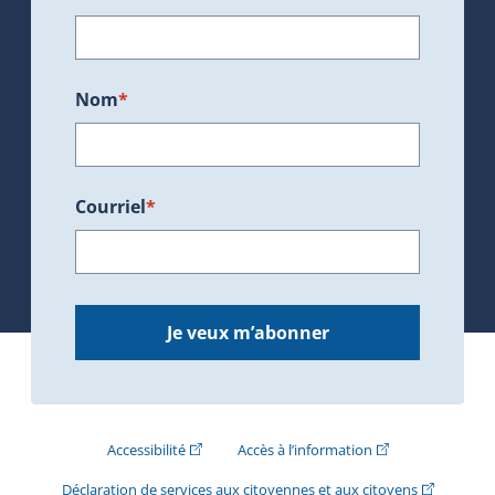
Nom
*
Courriel
*
Je veux m’abonner
(Cet hyperlien externe s'ouvrira dans une nouve
(Cet hyperlien exte
Accessibilité
Accès à l’information
(Cet hyperli
Déclaration de services aux citoyennes et aux citoyens