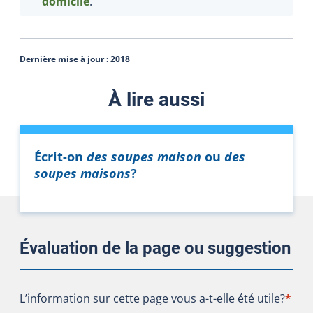
domicile
.
Dernière mise à jour :
2018
À lire aussi
Écrit-on
des soupes maison
ou
des
soupes maisons
?
Évaluation de la page ou suggestion
L’information sur cette page vous a-t-elle été utile?
L’information sur cette page vous a-t-elle été utile?
*