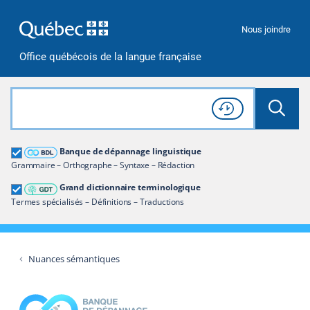
Passer à la recherche
Passer au contenu
Passer à la navigation
Nous joindre
Office québécois de la langue française
Rechercher dans tout le site
Lancer 
Consulter l'
Historique
de recherche
Grand dictionnaire terminologique
Banque de dépannage linguistique
Restreindre aux termes
Grammaire – Orthographe – Syntaxe – Rédaction
Grand dictionnaire terminologique
Termes spécialisés – Définitions – Traductions
Nuances sémantiques