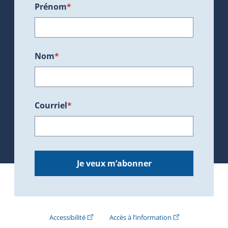
Prénom
*
Nom
*
Courriel
*
Je veux m’abonner
(Cet hyperlien externe s'ouvrira dans une nouve
(Cet hyperlien exte
Accessibilité
Accès à l’information