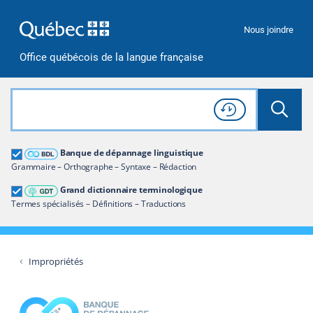
Passer à la recherche
Passer au contenu
Passer à la navigation
Nous joindre
Office québécois de la langue française
Rechercher dans tout le site
Lancer 
Consulter l'
Historique
de recherche
Grand dictionnaire terminologique
Banque de dépannage linguistique
Restreindre aux termes
Grammaire – Orthographe – Syntaxe – Rédaction
Grand dictionnaire terminologique
Termes spécialisés – Définitions – Traductions
Impropriétés