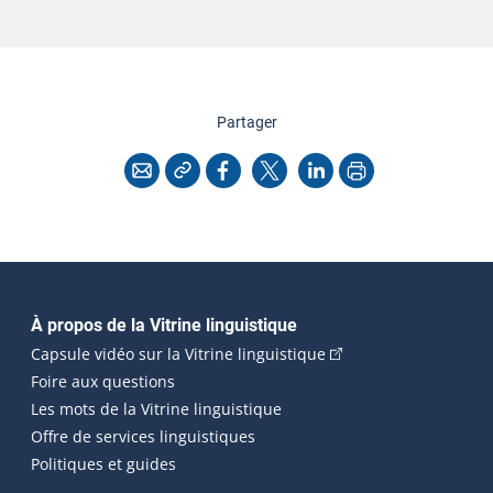
cette page
Partager
Copier l'adresse
Imprimer
Courriel
Facebook
X
LinkedIn
Navigation principale
À propos de la Vitrine linguistique
(Cet hyperlien externe
Capsule vidéo sur la Vitrine linguistique
Foire aux questions
Les mots de la Vitrine linguistique
Offre de services linguistiques
Politiques et guides