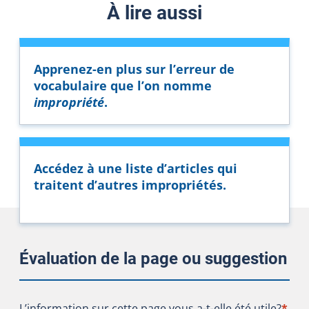
À lire aussi
Apprenez-en plus sur l’erreur de
vocabulaire que l’on nomme
impropriété
.
Accédez à une liste d’articles qui
traitent d’autres impropriétés.
Évaluation de la page ou suggestion
L’information sur cette page vous a-t-elle été utile?
L’information sur cette page vous a-t-elle été utile?
*