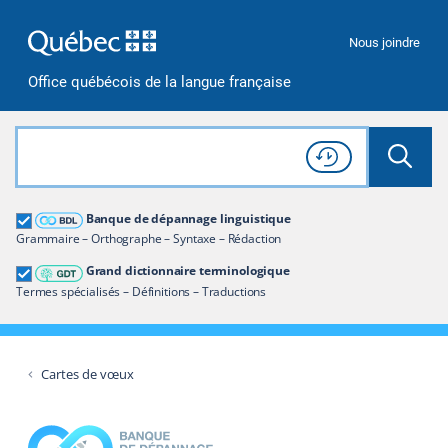
Passer à la recherche
Passer au contenu
Passer à la navigation
Nous joindre
Office québécois de la langue française
Rechercher dans tout le site
Lancer 
Consulter l'
Historique
de recherche
Grand dictionnaire terminologique
Banque de dépannage linguistique
Restreindre aux termes
Grammaire – Orthographe – Syntaxe – Rédaction
Grand dictionnaire terminologique
Termes spécialisés – Définitions – Traductions
Cartes de vœux