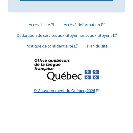
(Cet hyperlien externe s'ouvrira dans une nouve
(Cet hyperlien exte
Accessibilité
Accès à l’information
(Cet hyperli
Déclaration de services aux citoyennes et aux citoyens
(Cet hyperlien externe s'ouvrira d
Politique de confidentialité
Plan du site
(Cet hyperlien extern
© Gouvernement du Québec, 2026