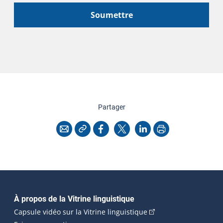
Soumettre
cette page
Partager
Copier l'adresse
Imprimer
Courriel
Facebook
X
LinkedIn
Navigation principale
À propos de la Vitrine linguistique
(Cet hyperlien externe
Capsule vidéo sur la Vitrine linguistique