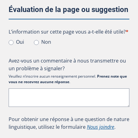
Évaluation de la page ou suggestion
L’information sur cette page vous a-t-elle été utile?
L’information sur cette page vous a-t-elle été utile?
*
Oui
Non
Avez-vous un commentaire à nous transmettre ou
un problème à signaler?
Veuillez n’inscrire aucun renseignement personnel.
Prenez note que
vous ne recevrez aucune réponse
.
Pour obtenir une réponse à une question de nature
linguistique, utilisez le formulaire
Nous joindre
.