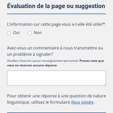
Évaluation de la page ou suggestion
L’information sur cette page vous a-t-elle été utile?
L’information sur cette page vous a-t-elle été utile?
*
Oui
Non
Avez-vous un commentaire à nous transmettre ou
un problème à signaler?
Veuillez n’inscrire aucun renseignement personnel.
Prenez note que
vous ne recevrez aucune réponse
.
Pour obtenir une réponse à une question de nature
linguistique, utilisez le formulaire
Nous joindre
.