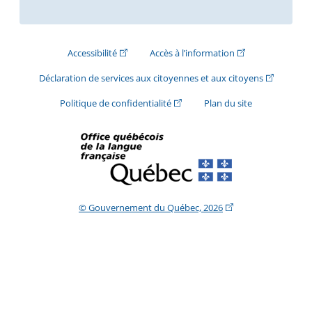
(Cet hyperlien externe s'ouvrira dans une nouve
(Cet hyperlien exte
Accessibilité
Accès à l’information
(Cet hyperli
Déclaration de services aux citoyennes et aux citoyens
(Cet hyperlien externe s'ouvrira d
Politique de confidentialité
Plan du site
(Cet hyperlien extern
© Gouvernement du Québec, 2026