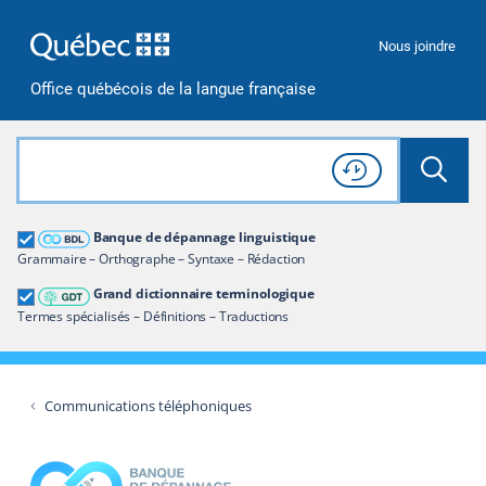
Passer à la recherche
Passer au contenu
Passer à la navigation
Nous joindre
Office québécois de la langue française
Rechercher dans tout le site
Lancer 
Consulter l'
Historique
de recherche
Grand dictionnaire terminologique
Banque de dépannage linguistique
Restreindre aux termes
Grammaire – Orthographe – Syntaxe – Rédaction
Grand dictionnaire terminologique
Termes spécialisés – Définitions – Traductions
Communications téléphoniques