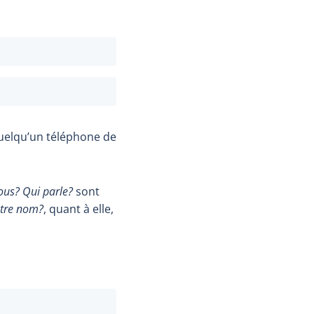
uelqu’un téléphone de
vous? Qui parle?
sont
otre nom?
, quant à elle,