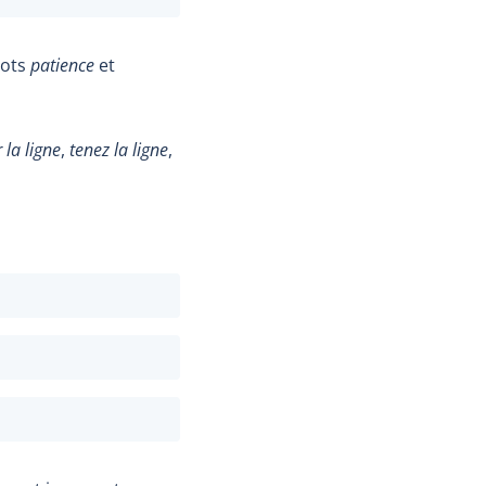
mots
patience
et
 la ligne
,
t
enez la ligne
,