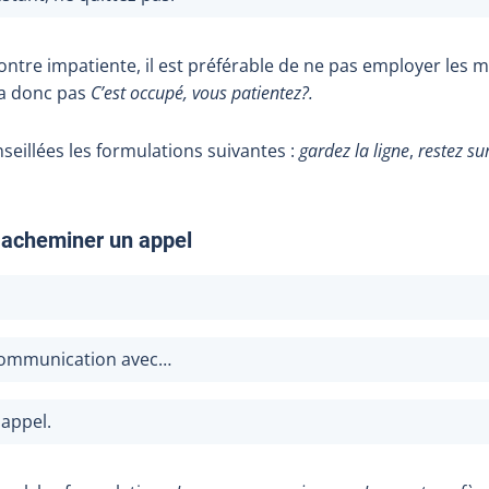
ntre impatiente, il est préférable de ne pas employer les 
ira donc pas
C’est occupé, vous patientez?.
seillées les formulations
suivantes :
g
ardez la ligne
,
r
estez sur
 acheminer un appel
communication avec…
 appel.