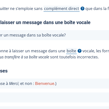
uitter
ne s’emploie sans
complément direct
que dans la 
Afficher l'infobulle
 laisser un message dans une boîte vocale
er un message dans sa boîte vocale?
sonne à laisser un message dans une
boîte
vocale, les fo
Afficher l'infobulle
ous transfère à sa boîte vocale
sont toutefois incorrectes.
rses
nse à
Merci
; et non :
Bienvenue.
)