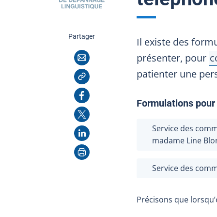
cette page
Partager
Il existe des for
Courriel
présenter, pour
c
A
Copier l'adresse
patienter une per
Facebook
Formulations pour
X
Service des commu
LinkedIn
madame Line Blo
Imprimer
Service des commu
Précisons que lorsqu’