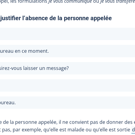
pel, les formulations
Je vous communique
ou
Je vous transfère
justifier l’absence de la personne appelée
 bureau en ce moment.
ésirez-vous laisser un message?
 bureau.
ce de la personne appelée, il ne convient pas de donner des 
it pas, par exemple, qu’elle est malade ou qu’elle est sortie
d
A