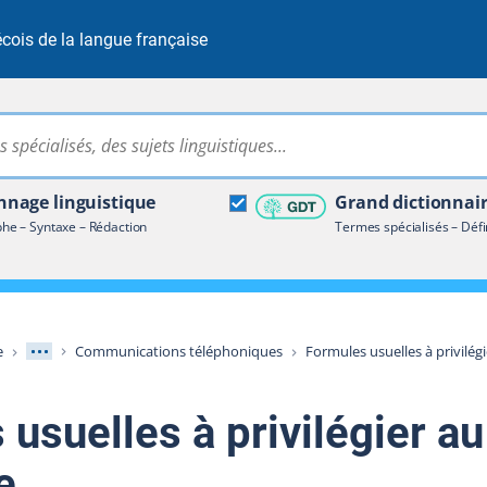
cois de la langue française
Rechercher dans tout le site
ire terminologique
nage linguistique
Grand dictionnai
e – Syntaxe – Rédaction
Termes spécialisés – Défi
Afficher les niveaux intermédiaires
e
Communications téléphoniques
Formules usuelles à privilégi
usuelles à privilégier au
e