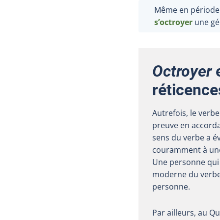
Même en période d
s’octroyer
une gé
Octroyer
réticence
Autrefois, le verb
preuve en accordan
sens du verbe a év
couramment à une 
Une personne qui 
moderne du verb
personne.
Par ailleurs, au 