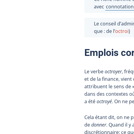
avec
connotation
Afficher l'in
Le conseil d’admin
que : de l’
octroi
)
Emplois co
Le verbe
octroyer
, fré
et de la finance, vient
attribuent le sens de 
dans des contextes où 
a été
octroyé
. On ne p
Cela étant dit, on n
de
donner
. Quand il y
discrétionnaire; ce que