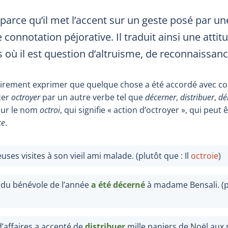
 parce qu’il met l’accent sur un geste posé par un
e connotation péjorative. Il traduit ainsi une atti
 où il est question d’altruisme, de reconnaissan
airement exprimer que quelque chose a été accordé avec co
cer
octroyer
par un autre verbe tel que
décerner
,
distribuer
,
dé
our le nom
octroi
, qui signifie « action d’octroyer », qui pe
ce
.
es visites à son vieil ami malade. (plutôt que : Il
octroie
)
du bénévole de l’année
a été décerné
à madame Bensali. (p
’affaires a accepté de
distribuer
mille paniers de Noël aux 