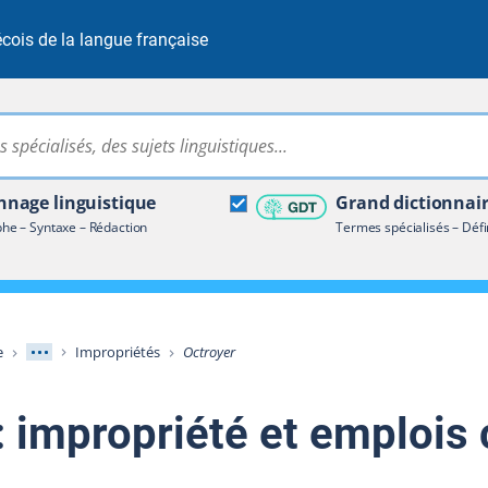
cois de la langue française
Rechercher dans tout le site
ire terminologique
nage linguistique
Grand dictionnai
e – Syntaxe – Rédaction
Termes spécialisés – Défi
Afficher les niveaux intermédiaires
e
Impropriétés
Octroyer
: impropriété et emplois 