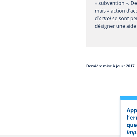
« subvention ». D
mais « action d’a
d’
octroi
se sont per
désigner une aide 
Dernière mise à jour :
2017
App
l’e
que
imp