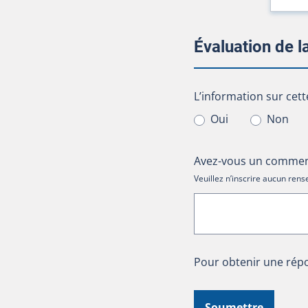
Évaluation de 
L’information sur cet
L’information sur cett
Oui
Non
Avez-vous un comment
Veuillez n’inscrire aucun re
Pour obtenir une répo
Soumettre