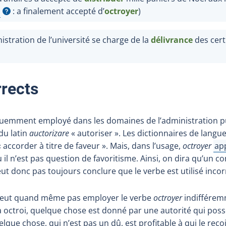
: a finalement accepté d’
octroyer
)
fobulle
istration de l’université se charge de la
délivrance
des certi
rrects
quemment employé dans les domaines de l’administration pu
 du latin
auctorizare
« autoriser ». Les dictionnaires de langue
« accorder à titre de faveur ». Mais, dans l’usage,
octroyer
ap
Aff
il n’est pas question de favoritisme. Ainsi, on dira qu’un c
eut donc pas toujours conclure que le verbe est utilisé inco
e peut quand même pas employer le verbe
octroyer
indiffére
 a octroi, quelque chose est donné par une autorité qui pos
lque chose, qui n’est pas un dû, est profitable à qui le reçoi