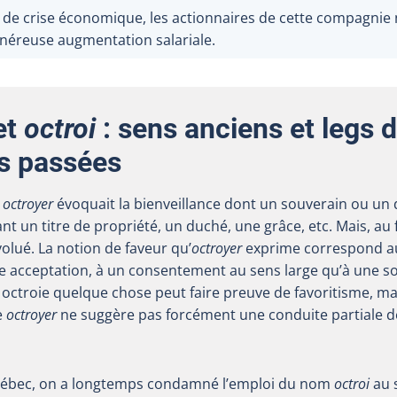
e crise économique, les actionnaires de cette compagnie n
néreuse augmentation salariale.
et
octroi
: sens anciens et legs 
s passées
e
octroyer
évoquait la bienveillance dont un souverain ou un di
t un titre de propriété, un duché, une grâce, etc. Mais, au f
olué. La notion de faveur qu’
octroyer
exprime correspond au
acceptation, à un consentement au sens large qu’à une sor
octroie quelque chose peut faire preuve de favoritisme, mai
e
octroyer
ne suggère pas forcément une conduite partiale de
Québec, on a longtemps condamné l’emploi du nom
octroi
au 