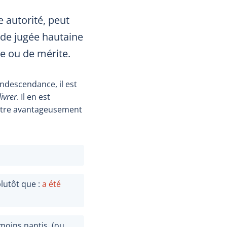
e autorité, peut
tude jugée hautaine
ce ou de mérite.
ndescendance, il est
livrer
. Il en est
ut être avantageusement
lutôt que :
a été
moins nantis. (ou,