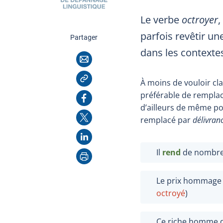
Le verbe
octroyer
,
parfois revêtir un
cette page
Partager
dans les contextes
Courriel
Copier l'adresse
À moins de vouloir cl
préférable de rempla
Facebook
d’ailleurs de même p
X
remplacé par
délivran
LinkedIn
Imprimer
Il
rend
de nombreus
Le prix hommage 
octroyé
)
Ce riche homme d