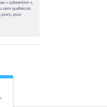
pas « subvention »,
du sens québécois
s jours, pour
.