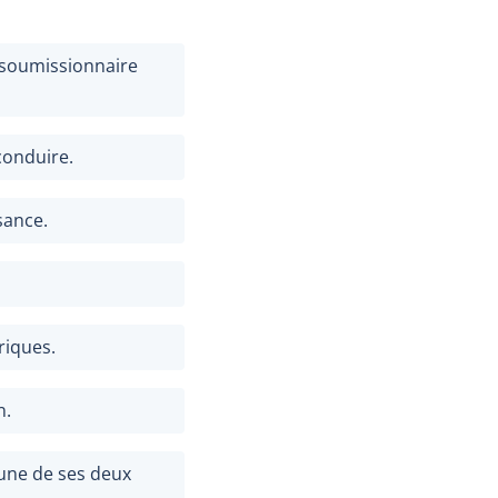
u soumissionnaire
conduire.
sance.
riques.
n.
une de ses deux