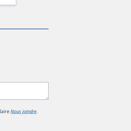
laire
Nous joindre
.