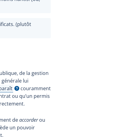
ficats. (plutôt
blique, de la gestion
 générale lui
paraît
couramment
icher l'infobulle
ontrat ou qu’un permis
rrectement.
mment de
accorder
ou
sède un pouvoir
t.