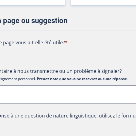
la page ou suggestion
te page vous a-t-elle été utile?
e page vous a-t-elle été utile?
*
aire à nous transmettre ou un problème à signaler?
nseignement personnel.
Prenez note que vous ne recevrez aucune réponse
.
nse à une question de nature linguistique, utilisez le formu