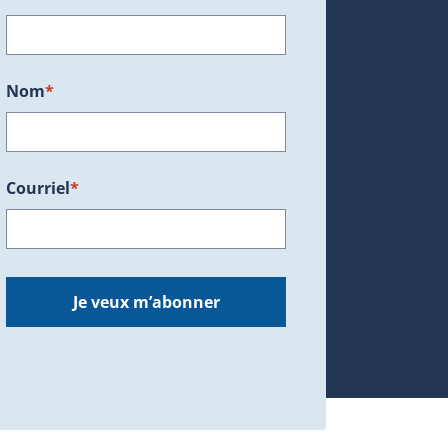
ans une nouvelle fenêtre.)
Nom
*
Courriel
*
dans une nouvelle fenêtre.)
Je veux m’abonner