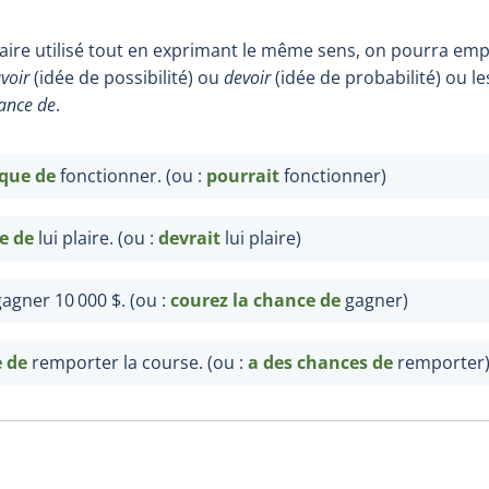
laire utilisé tout en exprimant le même sens, on pourra em
voir
(idée de possibilité) ou
devoir
(idée de probabilité) ou l
ance de
.
sque
de
fonctionner. (ou
:
pourrait
fonctionner)
e
de
lui plaire. (ou
:
devrait
lui plaire)
agner 10 000
$. (ou
:
courez la chance de
gagner)
e
de
remporter la course. (ou
:
a des chances de
remporter