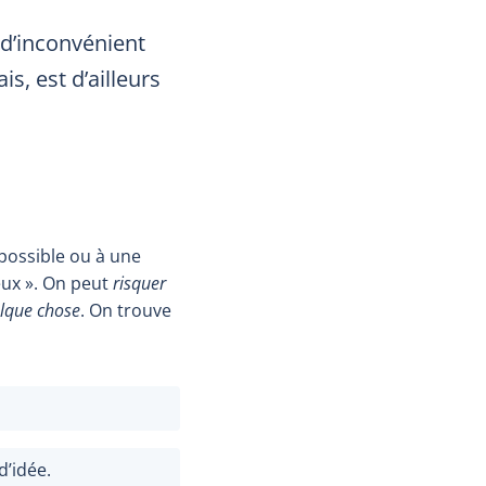
 d’inconvénient
s, est d’ailleurs
possible ou à une
eux
». On peut
risquer
elque chose
. On trouve
d’idée.