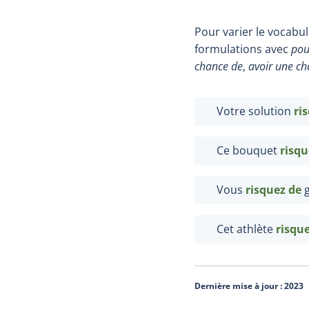
Pour varier le vocabu
formulations avec
pou
chance de
,
avoir une ch
Votre solution
ri
Ce bouquet
risqu
Vous
risquez
de
g
Cet athlète
risqu
Dernière mise à jour :
2023