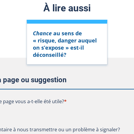
À lire aussi
Chance
au sens de
« risque, danger auquel
on s’expose » est-il
déconseillé?
la page ou suggestion
te page vous a-t-elle été utile?
e page vous a-t-elle été utile?
*
aire à nous transmettre ou un problème à signaler?