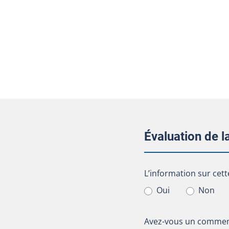
Évaluation de 
L’information sur cet
L’information sur cett
Oui
Non
Avez-vous un comment