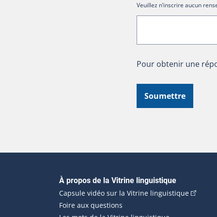
Veuillez n’inscrire aucun re
Pour obtenir une répo
Soumettre
Navigation principale
À propos de la Vitrine linguistique
(Cet hyp
Capsule vidéo sur la Vitrine linguistique
Foire aux questions