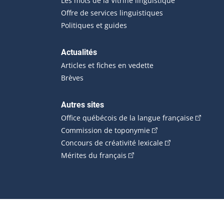
Les mots de la Vitrine linguistique
Offre de services linguistiques
Politiques et guides
Actualités
Articles et fiches en vedette
Brèves
Autres sites
(Cet hype
Office québécois de la langue française
(Cet hyperlien externe
Commission de toponymie
(Cet hyperlien ext
Concours de créativité lexicale
(Cet hyperlien externe s'ouvr
Mérites du français