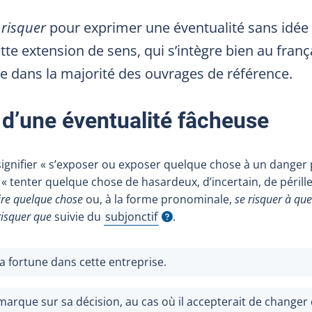
e
risquer
pour exprimer une éventualité sans idée
tte extension de sens, qui s’intègre bien au françai
e dans la majorité des ouvrages de référence.
 d’une éventualité fâcheuse
ignifier «
s’exposer ou exposer quelque chose à un danger 
 «
tenter quelque chose de hasardeux, d’incertain, de périll
ire quelque chose
ou, à la forme pronominale,
se risquer à qu
risquer que
suivie du
subjonctif
.
Afficher l'infobulle
a fortune dans cette entreprise.
arque sur sa décision, au cas où il accepterait de changer 