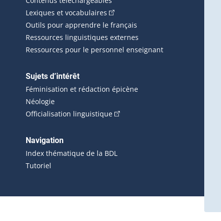
Contenus téléchargeables
(Cet hyperlien externe s'ouvrira d
Lexiques et vocabulaires
Outils pour apprendre le français
Ressources linguistiques externes
Ressources pour le personnel enseignant
Sujets d’intérêt
Féminisation et rédaction épicène
Néologie
(Cet hyperlien externe s'ouvrira 
Officialisation linguistique
rlien externe s'ouvrira dans une nouvelle fenêtre.)
 s'ouvrira dans une nouvelle fenêtre.)
erne s'ouvrira dans une nouvelle fenêtre.)
Navigation
ira dans une nouvelle fenêtre.)
Index thématique de la BDL
Tutoriel