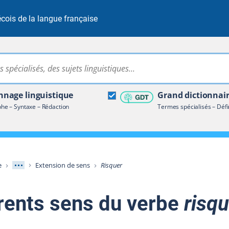
cois de la langue française
Rechercher dans tout le site
ire terminologique
nage linguistique
Grand dictionnai
e – Syntaxe – Rédaction
Termes spécialisés – Défi
Afficher les niveaux intermédiaires
e
Extension de sens
Risquer
érents sens du verbe
risqu