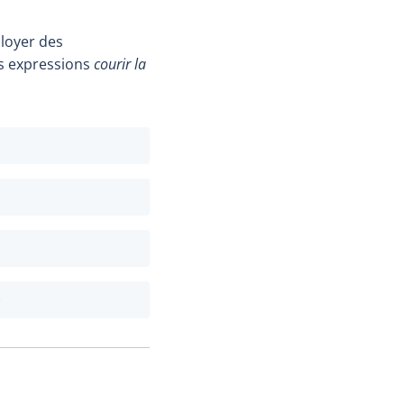
ployer des
es expressions
courir la
)