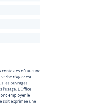
des contextes où aucune
u verbe
risquer
est
us les ouvrages
 l’usage. L’Office
donc employer le
ue soit exprimée une