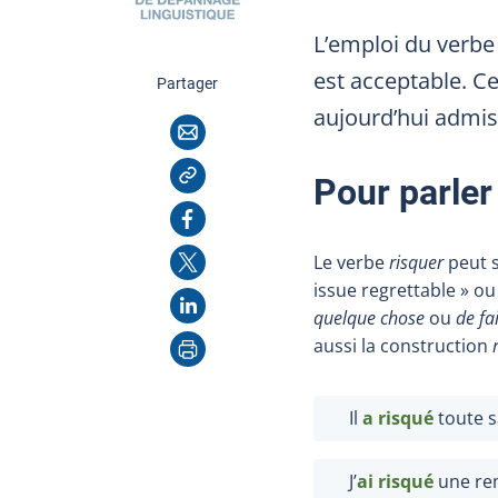
L’emploi du verb
est acceptable. Ce
cette page
Partager
aujourd’hui admis
Courriel
Copier l'adresse
Pour parler
Facebook
X
Le verbe
risquer
peut s
issue regrettable
» ou
LinkedIn
quelque chose
ou
de fa
Imprimer
aussi la construction
Il
a risqué
toute s
J’
ai risqué
une rem