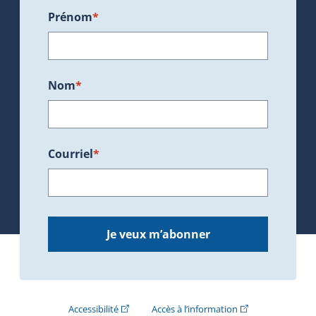
Prénom
*
Nom
*
Courriel
*
Je veux m’abonner
(Cet hyperlien externe s'ouvrira dans une nouve
(Cet hyperlien exte
Accessibilité
Accès à l’information