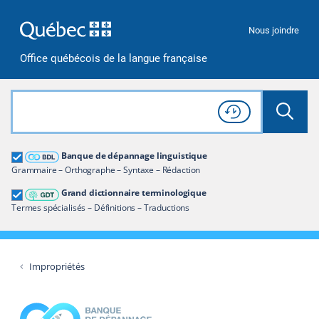
Passer à la recherche
Passer au contenu
Passer à la navigation
Nous joindre
Office québécois de la langue française
Rechercher dans tout le site
Lancer 
Consulter l'
Historique
de recherche
Grand dictionnaire terminologique
Banque de dépannage linguistique
Restreindre aux termes
Grammaire – Orthographe – Syntaxe – Rédaction
Grand dictionnaire terminologique
Termes spécialisés – Définitions – Traductions
Impropriétés