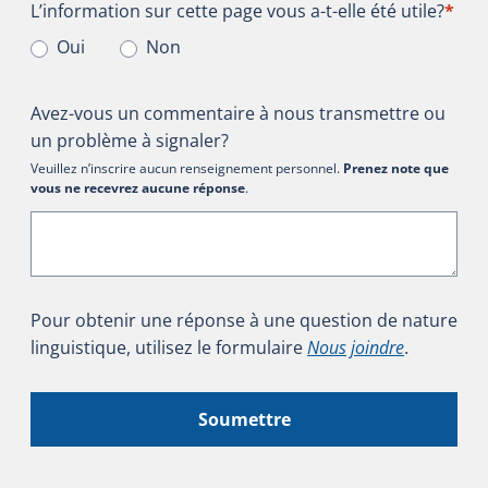
L’information sur cette page vous a-t-elle été utile?
L’information sur cette page vous a-t-elle été utile?
*
Oui
Non
Avez-vous un commentaire à nous transmettre ou
un problème à signaler?
Veuillez n’inscrire aucun renseignement personnel.
Prenez note que
vous ne recevrez aucune réponse
.
Pour obtenir une réponse à une question de nature
linguistique, utilisez le formulaire
Nous joindre
.
Soumettre