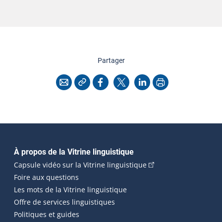
cette page
Partager
Copier l'adresse
Imprimer
Courriel
Facebook
X
LinkedIn
Navigation principale
À propos de la Vitrine linguistique
(Cet hyperlien externe
Capsule vidéo sur la Vitrine linguistique
Foire aux questions
Les mots de la Vitrine linguistique
Offre de services linguistiques
Politiques et guides