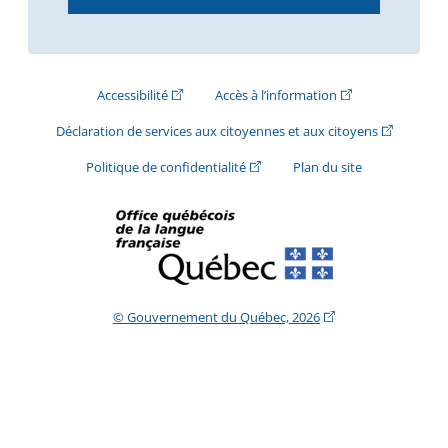
(Cet hyperlien externe s'ouvrira dans une nouve
(Cet hyperlien exte
Accessibilité
Accès à l’information
(Cet hyperli
Déclaration de services aux citoyennes et aux citoyens
(Cet hyperlien externe s'ouvrira d
Politique de confidentialité
Plan du site
(Cet hyperlien extern
© Gouvernement du Québec, 2026