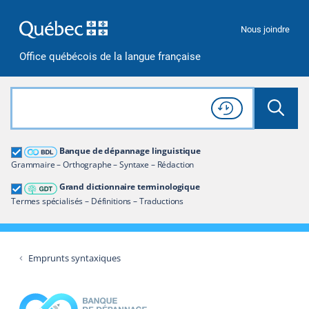
Passer à la recherche
Passer au contenu
Passer à la navigation
Nous joindre
Office québécois de la langue française
Rechercher dans tout le site
Lancer 
Consulter l'
Historique
de recherche
Grand dictionnaire terminologique
Banque de dépannage linguistique
Restreindre aux termes
Grammaire – Orthographe – Syntaxe – Rédaction
Grand dictionnaire terminologique
Termes spécialisés – Définitions – Traductions
Emprunts syntaxiques