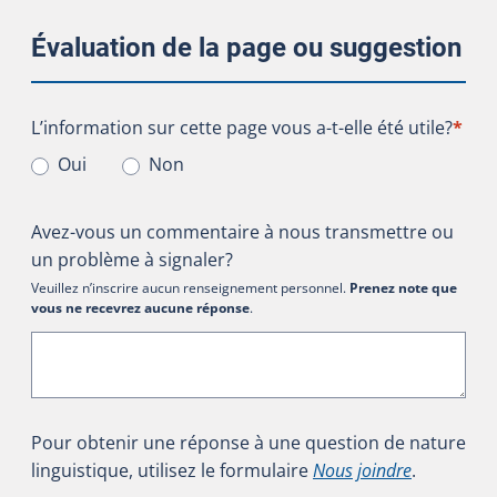
Évaluation de la page ou suggestion
L’information sur cette page vous a-t-elle été utile?
L’information sur cette page vous a-t-elle été utile?
*
Oui
Non
Avez-vous un commentaire à nous transmettre ou
un problème à signaler?
Veuillez n’inscrire aucun renseignement personnel.
Prenez note que
vous ne recevrez aucune réponse
.
Pour obtenir une réponse à une question de nature
linguistique, utilisez le formulaire
Nous joindre
.