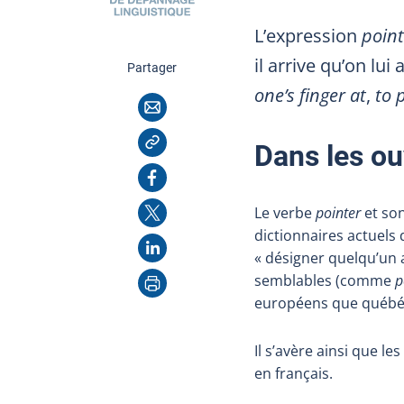
L’expression
point
il arrive qu’on lui
cette page
Partager
one’s
finger
at
,
to 
Courriel
Copier l'adresse
Dans les ou
Facebook
X
Le verbe
pointer
et son
dictionnaires actuels 
LinkedIn
« désigner quelqu’un 
Imprimer
semblables (comme
p
européens que québé
Il s’avère ainsi que l
en français.