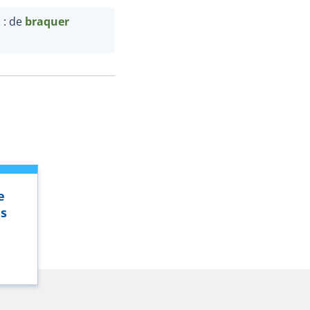
u : de
braquer
e
ls