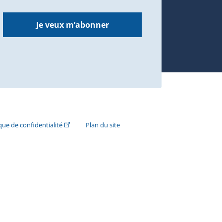
Je veux m’abonner
n externe s'ouvrira dans une nouvelle fenêtre.)
(Cet hyperlien externe s'ouvrira dans une nouvelle fenê
ique de confidentialité
Plan du site
e s'ouvrira dans une nouvelle fenêtre.)