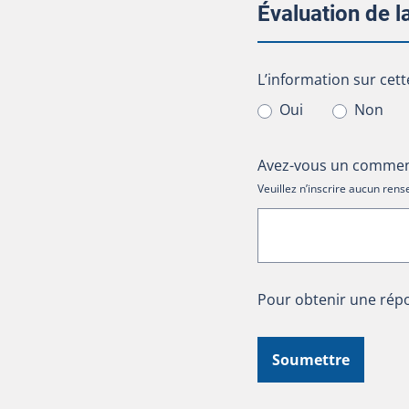
Évaluation de 
L’information sur cet
L’information sur cett
Oui
Non
Avez-vous un comment
Veuillez n’inscrire aucun re
Pour obtenir une répo
Soumettre