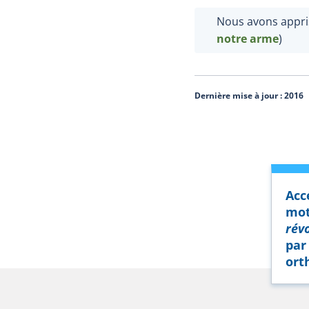
Nous avons appri
notre arme
)
Dernière mise à jour :
2016
Acc
mot
rév
par 
ort