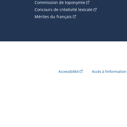
(Cet hyperlien externe
Commission de toponymie
(Cet hyperlien ext
Concours de créativité lexicale
(Cet hyperlien externe s'ouvr
Mérites du français
(Cet hyperlien externe s'ouvr
Accessibilité
Accès à l’information