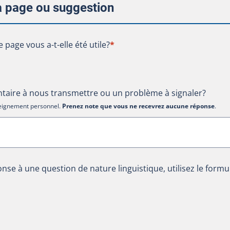
la page ou suggestion
te page vous a-t-elle été utile?
e page vous a-t-elle été utile?
*
aire à nous transmettre ou un problème à signaler?
nseignement personnel.
Prenez note que vous ne recevrez aucune réponse
.
nse à une question de nature linguistique, utilisez le formu