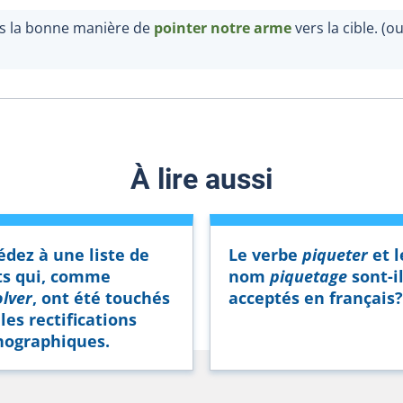
s la bonne manière de
pointer notre arme
vers la cible. (o
À lire aussi
édez à une liste de
Le verbe
piqueter
et l
s qui, comme
nom
piquetage
sont-i
olver
, ont été touchés
acceptés en français?
les rectifications
hographiques.