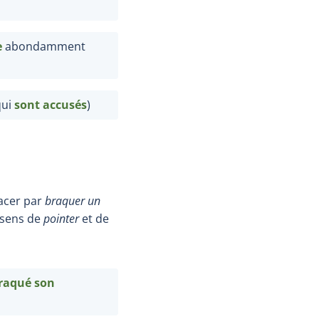
e
abondamment
qui
sont
accusés
)
lacer par
braquer un
s sens de
pointer
et de
raqué son