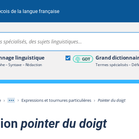
cois de la langue française
Rechercher dans tout le site
ire terminologique
nage linguistique
Grand dictionnai
e – Syntaxe – Rédaction
Termes spécialisés – Défi
Afficher les niveaux intermédiaires
e
Expressions et tournures particulières
Pointer du doigt
sion
pointer du doigt