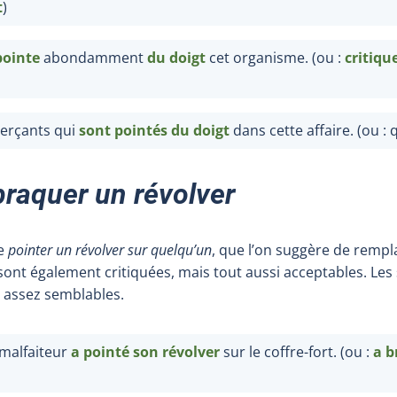
t
)
pointe
abondamment
du doigt
cet organisme. (ou :
critiqu
erçants qui
sont
pointés du doigt
dans cette affaire. (ou : 
braquer un révolver
e
pointer un révolver sur quelqu’un
, que l’on suggère de remp
 sont également critiquées, mais tout aussi acceptables. Le
s assez semblables.
 malfaiteur
a pointé son révolver
sur le coffre-fort. (ou :
a
b