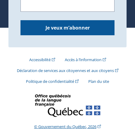
Je veux m’abonner
(Cet hyperlien externe s'ouvrira dans une nouve
(Cet hyperlien exte
Accessibilité
Accès à l’information
(Cet hyperli
Déclaration de services aux citoyennes et aux citoyens
(Cet hyperlien externe s'ouvrira d
Politique de confidentialité
Plan du site
(Cet hyperlien extern
© Gouvernement du Québec, 2026