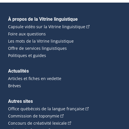
Navigation principale
À propos de la Vitrine linguistique
(Cet hyperlien externe
Capsule vidéo sur la Vitrine linguistique
Foire aux questions
Les mots de la Vitrine linguistique
Offre de services linguistiques
Politiques et guides
Actualités
Articles et fiches en vedette
Brèves
Autres sites
(Cet hyperlien externe 
Office québécois de la langue française
(Cet hyperlien externe s'ouvrira dan
Commission de toponymie
(Cet hyperlien externe s'ouvrira
Concours de créativité lexicale