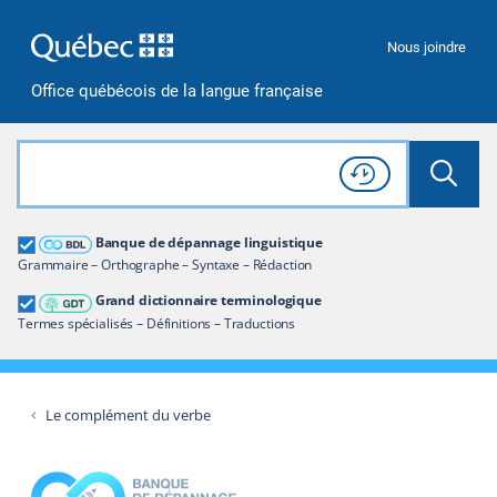
Passer à la recherche
Passer au contenu
Passer à la navigation
Nous joindre
Office québécois de la langue française
Rechercher dans tout le site
Lancer 
Consulter l'
Historique
de recherche
Grand dictionnaire terminologique
Banque de dépannage linguistique
Restreindre aux termes
Grammaire – Orthographe – Syntaxe – Rédaction
Grand dictionnaire terminologique
Termes spécialisés – Définitions – Traductions
Le complément du verbe