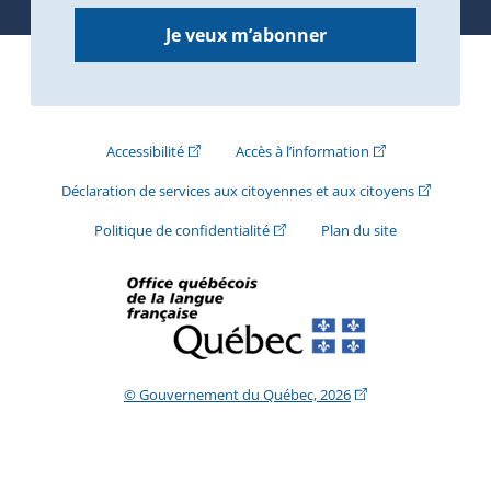
Je veux m’abonner
(Cet hyperlien externe s'ouvrira dans une nouve
(Cet hyperlien exte
Accessibilité
Accès à l’information
(Cet hyperli
Déclaration de services aux citoyennes et aux citoyens
(Cet hyperlien externe s'ouvrira d
Politique de confidentialité
Plan du site
(Cet hyperlien extern
© Gouvernement du Québec, 2026