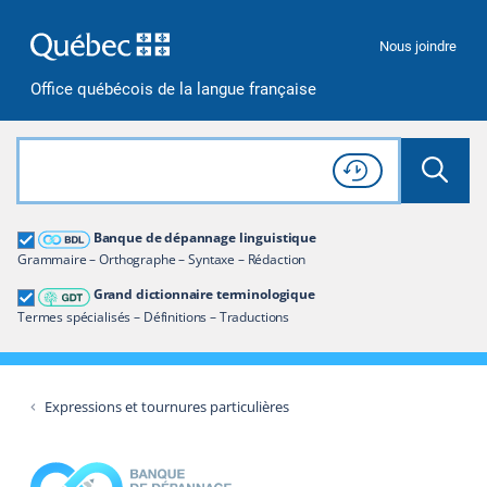
Passer à la recherche
Passer au contenu
Passer à la navigation
Nous joindre
Office québécois de la langue française
Rechercher dans tout le site
Lancer 
Consulter l'
Historique
de recherche
Grand dictionnaire terminologique
Banque de dépannage linguistique
Restreindre aux termes
Grammaire – Orthographe – Syntaxe – Rédaction
Grand dictionnaire terminologique
Termes spécialisés – Définitions – Traductions
Expressions et tournures particulières