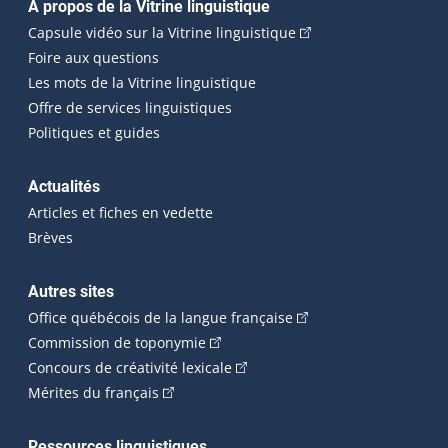
Navigation principale
À propos de la Vitrine linguistique
(Cet hyperlien externe
Capsule vidéo sur la Vitrine linguistique
Foire aux questions
Les mots de la Vitrine linguistique
Offre de services linguistiques
Politiques et guides
Actualités
Articles et fiches en vedette
Brèves
Autres sites
(Cet hyperlien externe 
Office québécois de la langue française
(Cet hyperlien externe s'ouvrira dan
Commission de toponymie
(Cet hyperlien externe s'ouvrira
Concours de créativité lexicale
(Cet hyperlien externe s'ouvrira dans une n
Mérites du français
Ressources linguistiques