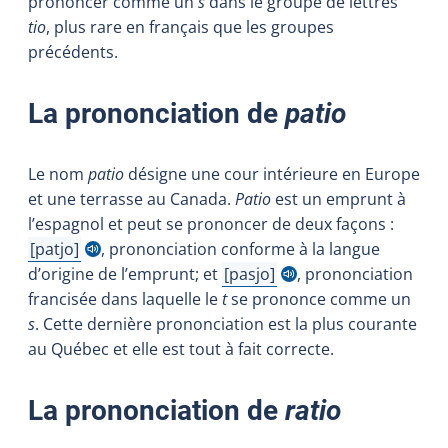
prononcer comme un
s
dans le groupe de lettres
tio
, plus rare en français que les groupes
précédents.
La prononciation de
patio
Le nom
patio
désigne une cour intérieure en Europe
et une terrasse au Canada.
Patio
est un emprunt à
l’espagnol et peut se prononcer de deux façons :
patjo
, prononciation conforme à la langue
Afficher l'infobulle
d’origine de l’emprunt; et
pasjo
, prononciation
Afficher l'infobulle
francisée dans laquelle le
t
se prononce comme un
s
. Cette dernière prononciation est la plus courante
au Québec et elle est tout à fait correcte.
La prononciation de
ratio