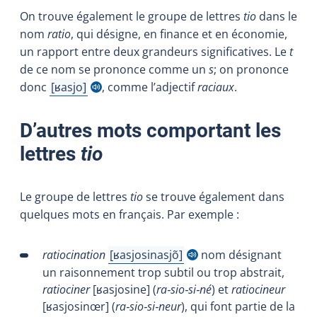
On trouve également le groupe de lettres
tio
dans le
nom
ratio
, qui désigne, en finance et en économie,
un rapport entre deux grandeurs significatives. Le
t
de ce nom se prononce comme un
s
; on prononce
donc
ʁ
asjo
, comme l’adjectif
raciaux
.
Afficher l'infobulle
D’autres mots comportant les
lettres
tio
Le groupe de lettres
tio
se trouve également dans
quelques mots en français. Par exemple :
ratiocination
ʁ
asjosinasjõ
nom désignant
Afficher l'infobulle
un raisonnement trop subtil ou trop abstrait,
ratiociner
[ʁ
asjosine
] (
ra
‑
sio
‑
si
‑
né
)
et
ratiocineur
[ʁ
asjosin
œr
] (
ra
‑
sio
‑
si
‑
neur
)
, qui font partie de la