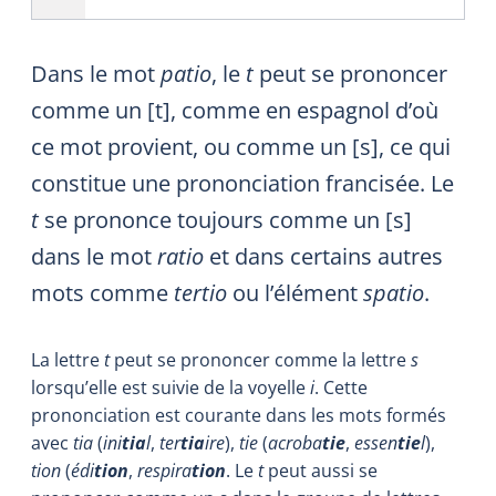
Dans le mot
patio
, le
t
peut se prononcer
comme un [t], comme en espagnol d’où
ce mot provient, ou comme un [s], ce qui
constitue une prononciation francisée. Le
t
se prononce toujours comme un [s]
dans le mot
ratio
et dans certains autres
mots comme
tertio
ou l’élément
spatio
.
La lettre
t
peut se prononcer comme la lettre
s
lorsqu’elle est suivie de la voyelle
i
. Cette
prononciation est courante dans les mots formés
avec
tia
(
ini
tia
l
,
ter
tia
ire
),
tie
(
acroba
tie
,
essen
tie
l
),
tion
(
édi
tion
,
respira
tion
. Le
t
peut aussi se