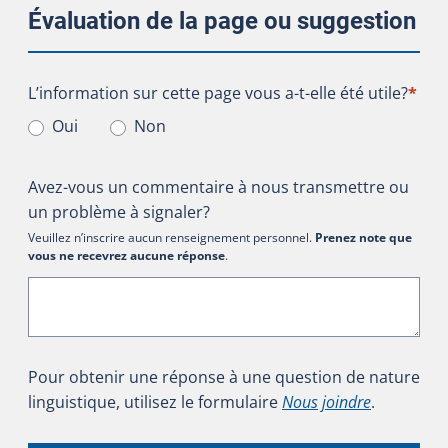
Évaluation de la page ou suggestion
L’information sur cette page vous a-t-elle été utile?
L’information sur cette page vous a-t-elle été utile?
*
Oui
Non
Avez-vous un commentaire à nous transmettre ou
un problème à signaler?
Veuillez n’inscrire aucun renseignement personnel.
Prenez note que
vous ne recevrez aucune réponse
.
Pour obtenir une réponse à une question de nature
linguistique, utilisez le formulaire
Nous joindre
.