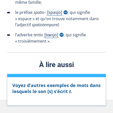
même famille;
le préfixe
spatio‑
spasjo
, qui signifie
Afficher l'infobulle
« espace » et qu’on trouve notamment dans
l’adjectif
spatiotemporel
;
l’adverbe
tertio
tɛʁsjo
, qui signifie
Afficher l'infobulle
« troisièmement ».
À lire aussi
Voyez d’autres exemples de mots dans
lesquels le son [s] s’écrit
t
.