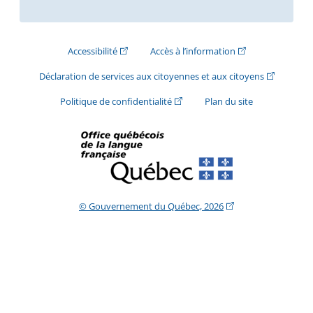
(Cet hyperlien externe s'ouvrira dans une nouve
(Cet hyperlien exte
Accessibilité
Accès à l’information
(Cet hyperli
Déclaration de services aux citoyennes et aux citoyens
(Cet hyperlien externe s'ouvrira d
Politique de confidentialité
Plan du site
(Cet hyperlien extern
© Gouvernement du Québec, 2026