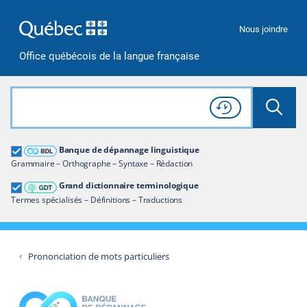
Passer à la recherche
Passer au contenu
Passer à la navigation
Nous joindre
Office québécois de la langue française
Rechercher dans tout le site
Lancer 
Consulter l'
Historique
de recherche
Grand dictionnaire terminologique
Banque de dépannage linguistique
Restreindre aux termes
Grammaire – Orthographe – Syntaxe – Rédaction
Grand dictionnaire terminologique
Termes spécialisés – Définitions – Traductions
Prononciation de mots particuliers