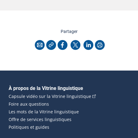
cette page
Partager
Copier l'adresse
Imprimer
Courriel
Facebook
X
LinkedIn
Navigation principale
À propos de la Vitrine linguistique
(Cet hyperlien externe
Capsule vidéo sur la Vitrine linguistique
Foire aux questions
Les mots de la Vitrine linguistique
Offre de services linguistiques
Politiques et guides