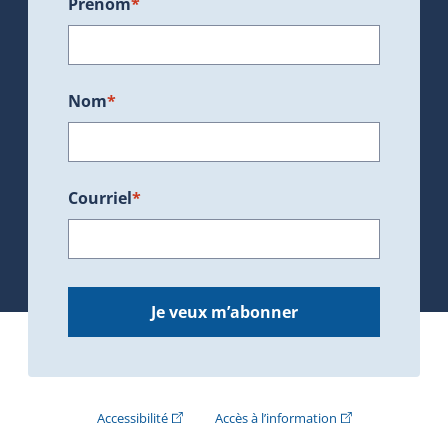
Prénom
*
Nom
*
Courriel
*
Je veux m’abonner
(Cet hyperlien externe s'ouvrira dans une nouve
(Cet hyperlien exte
Accessibilité
Accès à l’information