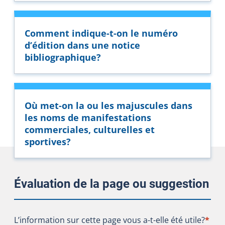
Comment indique-t-on le numéro
d’édition dans une notice
bibliographique?
Où met-on la ou les majuscules dans
les noms de manifestations
commerciales, culturelles et
sportives?
Évaluation de la page ou suggestion
L’information sur cette page vous a-t-elle été utile?
L’information sur cette page vous a-t-elle été utile?
*