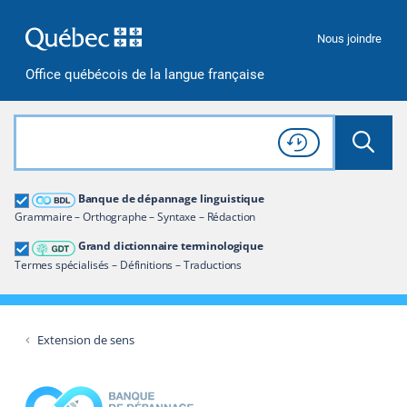
Passer à la recherche
Passer au contenu
Passer à la navigation
Nous joindre
Office québécois de la langue française
Rechercher dans tout le site
Lancer 
Consulter l'
Historique
de recherche
Grand dictionnaire terminologique
Banque de dépannage linguistique
Restreindre aux termes
Grammaire – Orthographe – Syntaxe – Rédaction
Grand dictionnaire terminologique
Termes spécialisés – Définitions – Traductions
Extension de sens