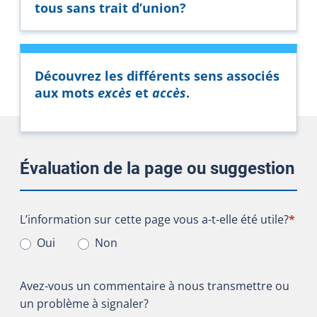
tous sans trait d’union?
Découvrez les différents sens associés
aux mots
excès
et
accès
.
Évaluation de la page ou suggestion
L’information sur cette page vous a-t-elle été utile?
L’information sur cette page vous a-t-elle été utile?
*
Oui
Non
Avez-vous un commentaire à nous transmettre ou
un problème à signaler?