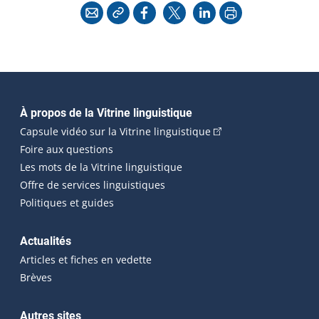
Copier l'adresse
Imprimer
Courriel
Facebook
X
LinkedIn
Navigation principale
À propos de la Vitrine linguistique
(Cet hyperlien externe
Capsule vidéo sur la Vitrine linguistique
Foire aux questions
Les mots de la Vitrine linguistique
Offre de services linguistiques
Politiques et guides
Actualités
Articles et fiches en vedette
Brèves
Autres sites