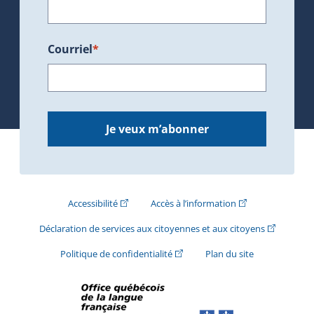
Courriel
*
Je veux m’abonner
(Cet hyperlien externe s'ouvrira dans une nouve
(Cet hyperlien exte
Accessibilité
Accès à l’information
(Cet hyperli
Déclaration de services aux citoyennes et aux citoyens
(Cet hyperlien externe s'ouvrira d
Politique de confidentialité
Plan du site