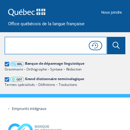
Passer à la recherche
Passer au contenu
Passer à la navigation
Nous joindre
Office québécois de la langue française
Rechercher dans tout le site
Lancer 
Consulter l'
Historique
de recherche
Grand dictionnaire terminologique
Banque de dépannage linguistique
Restreindre aux termes
Grammaire – Orthographe – Syntaxe – Rédaction
Grand dictionnaire terminologique
Termes spécialisés – Définitions – Traductions
Emprunts intégraux