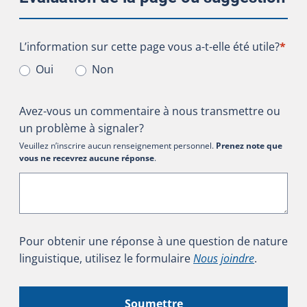
L’information sur cette page vous a-t-elle été utile?
L’information sur cette page vous a-t-elle été utile?
*
Oui
Non
Avez-vous un commentaire à nous transmettre ou
un problème à signaler?
Veuillez n’inscrire aucun renseignement personnel.
Prenez note que
vous ne recevrez aucune réponse
.
Pour obtenir une réponse à une question de nature
linguistique, utilisez le formulaire
Nous joindre
.
Soumettre