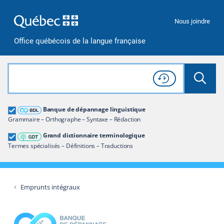
Passer à la recherche
Passer au contenu
Passer à la navigation
Nous joindre
Office québécois de la langue française
Rechercher dans tout le site
Lancer 
Consulter l'
Historique
de recherche
Grand dictionnaire terminologique
Banque de dépannage linguistique
Restreindre aux termes
Grammaire – Orthographe – Syntaxe – Rédaction
Grand dictionnaire terminologique
Termes spécialisés – Définitions – Traductions
Emprunts intégraux