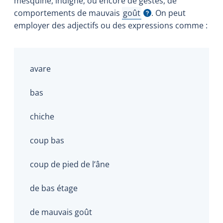
mesquine, indigne, ou encore de gestes, de
comportements de mauvais
goût
. On peut
Afficher l'infobulle
employer des adjectifs ou des expressions comme :
avare
bas
chiche
coup bas
coup de pied de l’âne
de bas étage
de mauvais goût