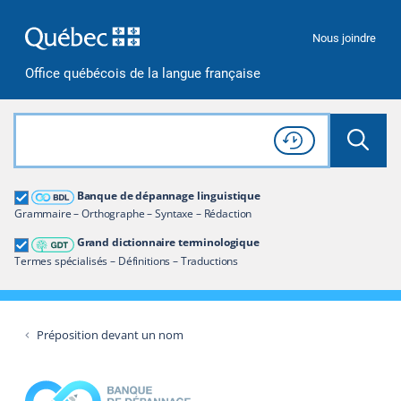
Passer à la recherche
Passer au contenu
Passer à la navigation
Nous joindre
Office québécois de la langue française
Rechercher dans tout le site
Lancer 
Consulter l'
Historique
de recherche
Grand dictionnaire terminologique
Banque de dépannage linguistique
Restreindre aux termes
Grammaire – Orthographe – Syntaxe – Rédaction
Grand dictionnaire terminologique
Termes spécialisés – Définitions – Traductions
Préposition devant un nom