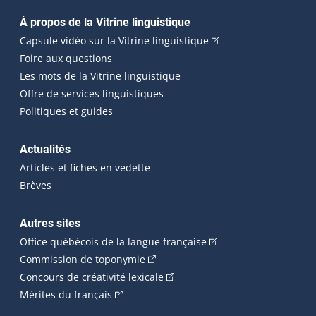
Navigation principale
À propos de la Vitrine linguistique
(Cet hyperlien externe
Capsule vidéo sur la Vitrine linguistique
Foire aux questions
Les mots de la Vitrine linguistique
Offre de services linguistiques
Politiques et guides
Actualités
Articles et fiches en vedette
Brèves
Autres sites
(Cet hyperlien externe 
Office québécois de la langue française
(Cet hyperlien externe s'ouvrira dan
Commission de toponymie
(Cet hyperlien externe s'ouvrira
Concours de créativité lexicale
(Cet hyperlien externe s'ouvrira dans une n
Mérites du français