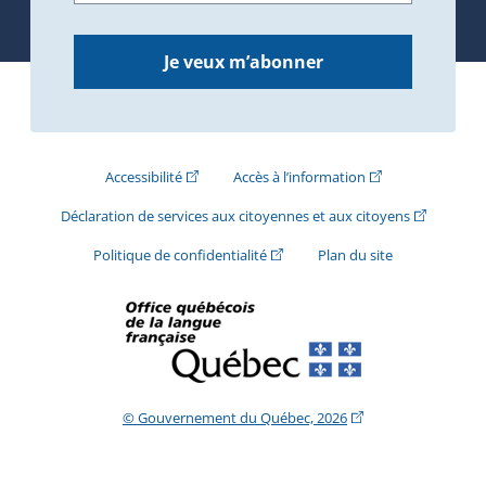
Je veux m’abonner
(Cet hyperlien externe s'ouvrira dans une nouve
(Cet hyperlien exte
Accessibilité
Accès à l’information
(Cet hyperli
Déclaration de services aux citoyennes et aux citoyens
(Cet hyperlien externe s'ouvrira d
Politique de confidentialité
Plan du site
(Cet hyperlien extern
© Gouvernement du Québec, 2026