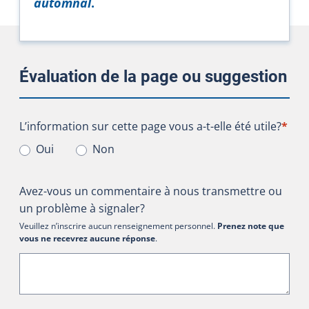
automnal
.
Évaluation de la page ou suggestion
L’information sur cette page vous a-t-elle été utile?
L’information sur cette page vous a-t-elle été utile?
*
Oui
Non
Avez-vous un commentaire à nous transmettre ou
un problème à signaler?
Veuillez n’inscrire aucun renseignement personnel.
Prenez note que
vous ne recevrez aucune réponse
.