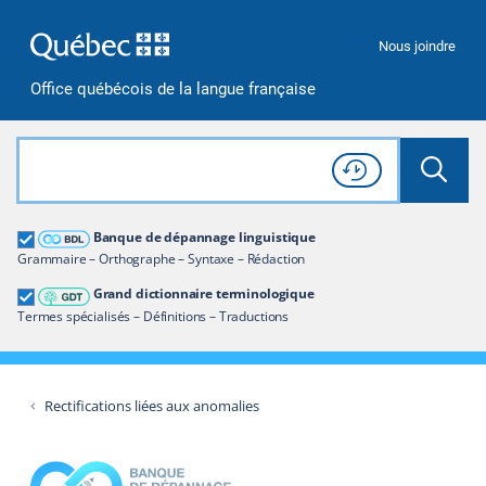
Passer à la recherche
Passer au contenu
Passer à la navigation
Nous joindre
Office québécois de la langue française
Rechercher dans tout le site
Lancer 
Consulter l'
Historique
de recherche
Grand dictionnaire terminologique
Banque de dépannage linguistique
Restreindre aux termes
Grammaire – Orthographe – Syntaxe – Rédaction
Grand dictionnaire terminologique
Termes spécialisés – Définitions – Traductions
Rectifications liées aux anomalies