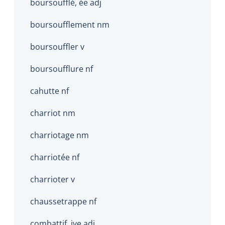
boursoufflé, ée adj
boursoufflement nm
boursouffler v
boursoufflure nf
cahutte nf
charriot nm
charriotage nm
charriotée nf
charrioter v
chaussetrappe nf
combattif, ive adj