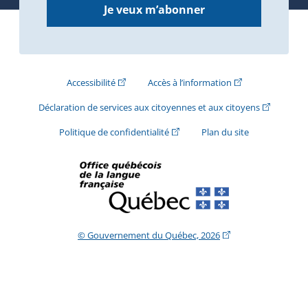
Je veux m’abonner
(Cet hyperlien externe s'ouvrira dans une nouve
(Cet hyperlien exte
Accessibilité
Accès à l’information
(Cet hyperli
Déclaration de services aux citoyennes et aux citoyens
(Cet hyperlien externe s'ouvrira d
Politique de confidentialité
Plan du site
(Cet hyperlien extern
© Gouvernement du Québec, 2026