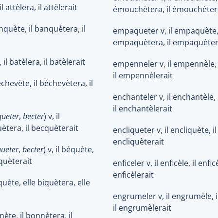
 il attèlera, il attèlerait
émouchètera, il émouchèter
nquète, il banquètera, il
empaqueter v, il empaquète, 
empaquètera, il empaquèter
, il batèlera, il batèlerait
empenneler v, il empennèle,
il empennèlerait
êchevète, il bêchevètera, il
enchanteler v, il enchantèle, 
il enchantèlerait
queter
,
becter
) v, il
ètera, il becquèterait
encliqueter v, il encliquète, il
encliquèterait
ueter
,
becter
) v, il béquète,
équèterait
enficeler v, il enficèle, il enficè
enficèlerait
quète, elle biquètera, elle
engrumeler v, il engrumèle, 
il engrumèlerait
nète, il bonnètera, il