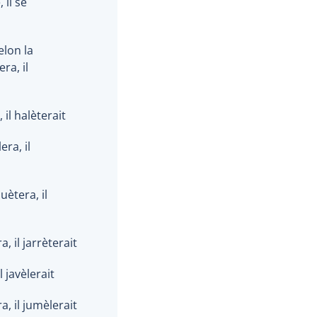
 il se
selon la
ra, il
, il halèterait
era, il
uètera, il
ra, il jarrèterait
il javèlerait
ra, il jumèlerait