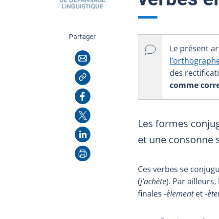
cette page
Partager
Le présent art
Courriel
l’orthograph
des rectifica
Copier l'adresse
comme correct
Facebook
X
Les formes conju
LinkedIn
et une consonne 
Imprimer
Ces verbes se conjugue
(
j’achète
). Par ailleurs,
finales
‑èlement
et
‑èt