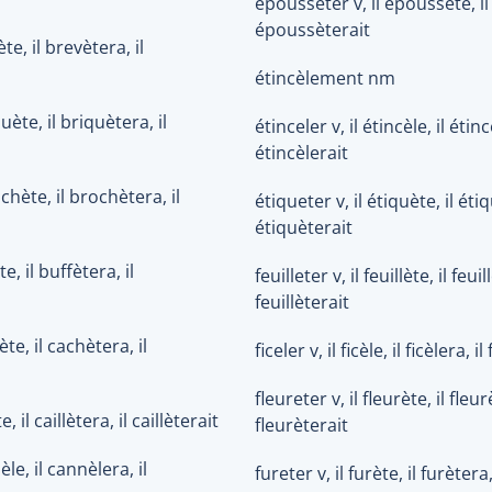
épousseter v, il époussète, il
époussèterait
te, il brevètera, il
étincèlement nm
uète, il briquètera, il
étinceler v, il étincèle, il étinc
étincèlerait
chète, il brochètera, il
étiqueter v, il étiquète, il étiq
étiquèterait
te, il buffètera, il
feuilleter v, il feuillète, il feuil
feuillèterait
te, il cachètera, il
ficeler v, il ficèle, il ficèlera, il
fleureter v, il fleurète, il fleur
te, il caillètera, il caillèterait
fleurèterait
le, il cannèlera, il
fureter v, il furète, il furètera