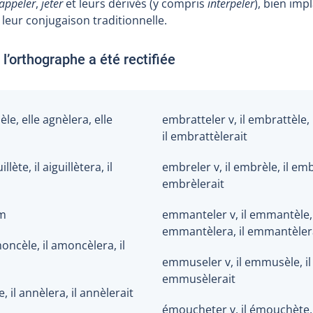
appeler
,
jeter
et leurs dérivés (y compris
interpeler
), bien imp
leur conjugaison traditionnelle.
l’orthographe a été rectifiée
èle, elle agnèlera, elle
embratteler v, il embrattèle, 
il embrattèlerait
illète, il aiguillètera, il
embreler v, il embrèle, il emb
embrèlerait
m
emmanteler v, il emmantèle, 
emmantèlera, il emmantèler
oncèle, il amoncèlera, il
emmuseler v, il emmusèle, il
emmusèlerait
e, il annèlera, il annèlerait
émoucheter v, il émouchète, 