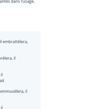
lantés dans l’usage,
il embrattèlera,
rèlera, il
il
ait
 emmusèlera, il
il