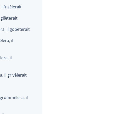
 il fusèlerait
l gilèterait
ra, il gobèterait
èlera, il
lera, il
ra, il grivèlerait
 grommèlera, il