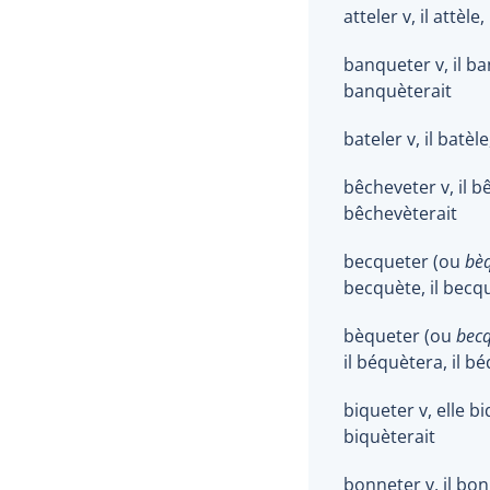
atteler v, il attèle,
banqueter v, il ba
banquèterait
bateler v, il batèle
bêcheveter v, il b
bêchevèterait
becqueter (ou
bè
becquète, il becqu
bèqueter (ou
becq
il béquètera, il b
biqueter v, elle bi
biquèterait
bonneter v, il bon