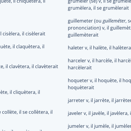
quète, il chiquètera, il
grumeler (se) v, il se grumèle,
grumèlera, il se grumèlerait
guillemeter (ou
guilleméter
, 
prononciation) v, il guillemète
il cisèlera, il cisèlerait
guillemèterait
uète, il claquètera, il
haleter v, il halète, il halètera
harceler v, il harcèle, il harcèl
te, il clavètera, il clavèterait
harcèlerait
hoqueter v, il hoquète, il hoq
hoquèterait
ète, il cliquètera, il
jarreter v, il jarrète, il jarrète
e collète, il se collètera, il
javeler v, il javèle, il javèlera, 
jumeler v, il jumèle, il jumèle