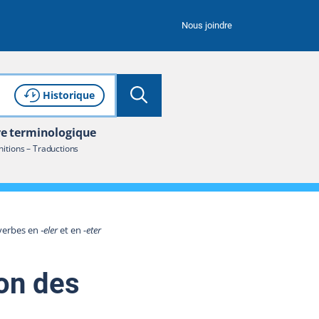
Nous joindre
Lancer la recherche
Consulter l'
de recherche
Historique
re terminologique
nitions – Traductions
verbes en
‑eler
et en
-eter
son des