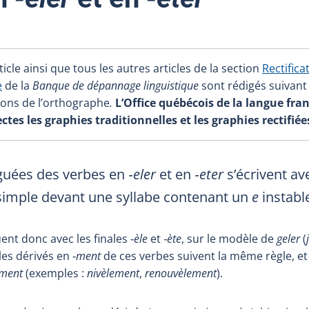
icle ainsi que tous les autres articles de la section
Rectifica
e
de la
Banque de dépannage linguistique
sont rédigés suivant
tions de l’orthographe
.
L’Office québécois de la langue fra
es les graphies traditionnelles et les graphies rectifiée
guées des verbes en
‑eler
et en
‑eter
s’écrivent av
simple devant une syllabe contenant un
e
instable
nt donc avec les finales ‑
èle
et
‑ète
, sur le modèle de
geler
(
 les dérivés en ‑
ment
de ces verbes suivent la même règle, et
ement
(exemples :
nivèlement
,
renouvèlement
).