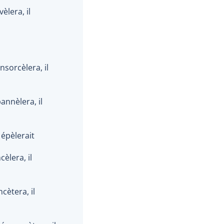
vèlera, il
ensorcèlera, il
pannèlera, il
l épèlerait
cèlera, il
ncètera, il