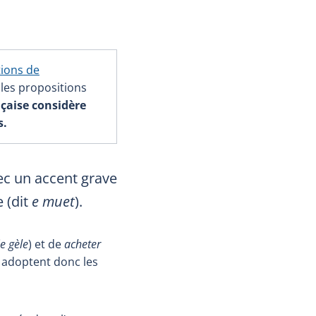
tions de
 les propositions
nçaise considère
s.
ec un accent grave
 (dit
e
muet
).
je gèle
) et de
acheter
 adoptent donc les