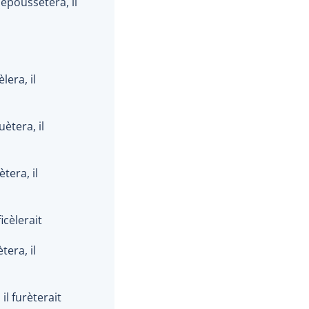
 époussètera, il
èlera, il
uètera, il
lètera, il
 ficèlerait
ètera, il
, il furèterait