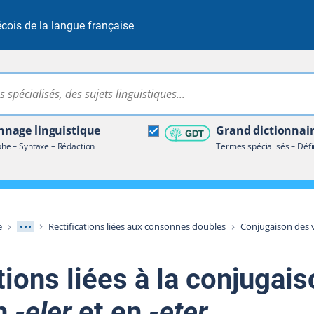
cois de la langue française
Rechercher dans tout le site
ire terminologique
nage linguistique
Grand dictionnai
e – Syntaxe – Rédaction
Termes spécialisés – Défi
Afficher les niveaux intermédiaires
e
Rectifications liées aux consonnes doubles
Conjugaison des 
tions liées à la conjugai
en
‑eler
et en
-eter