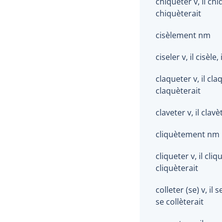
chiqueter v, il chi
chiquèterait
cisèlement nm
ciseler v, il cisèle, 
claqueter v, il claq
claquèterait
claveter v, il clavè
cliquètement nm
cliqueter v, il cliqu
cliquèterait
colleter (se) v, il s
se collèterait