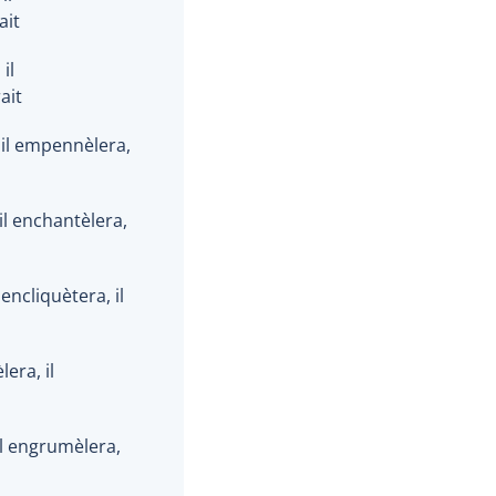
ait
il
ait
 il empennèlera,
il enchantèlera,
 encliquètera, il
lera, il
il engrumèlera,