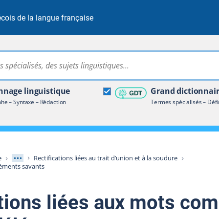
cois de la langue française
Rechercher dans tout le site
ire terminologique
nage linguistique
Grand dictionnai
e – Syntaxe – Rédaction
Termes spécialisés – Défi
Afficher les niveaux intermédiaires
e
Rectifications liées au trait d’union et à la soudure
éments savants
ations liées aux mots co