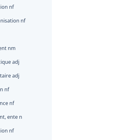
ion nf
nisation nf
ent nm
ique adj
taire adj
n nf
nce nf
nt, ente n
ion nf