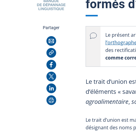
formés d
cette page
Partager
Le présent art
Courriel
l’orthograph
des rectifica
Copier l'adresse
comme correct
Facebook
X
Le trait d’union 
LinkedIn
d’éléments « sava
Imprimer
agroalimentaire
,
s
Le trait d’union est 
désignant des noms p