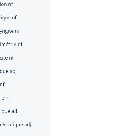
ion nf
ique nf
yngite nf
imétrie nf
cité nf
ique adj
nf
ie nf
ique adj
ématique adj,