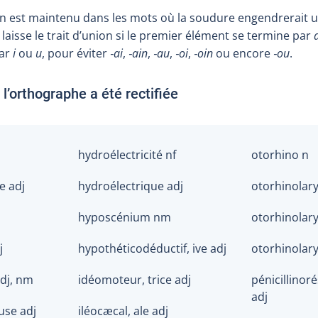
nion est maintenu dans les mots où la soudure engendrerait
 laisse le trait d’union si le premier élément se termine par
ar
i
ou
u
, pour éviter
‑ai
,
‑ain
,
‑au
,
‑oi
,
‑oin
ou encore
‑ou
.
l’orthographe a été rectifiée
hydroélectricité nf
otorhino n
e adj
hydroélectrique adj
otorhinolary
hyposcénium nm
otorhinolary
j
hypothéticodéductif, ive adj
otorhinolar
dj, nm
idéomoteur, trice adj
pénicillinoré
adj
use adj
iléocæcal, ale adj