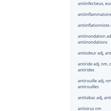
antiinfectieux, eu
antiinflammatoire
antiinflationniste 
antiinondation ad
antiinondations
antiodeur adj, an
antiride adj, nm, 
antirides
antirouille adj, n
antirouilles
antitabac adj, ant
antivirus nm