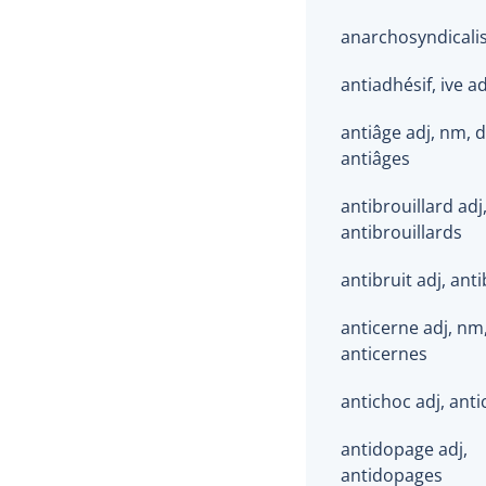
anarchosyndical
antiadhésif, ive a
antiâge adj, nm, 
antiâges
antibrouillard adj
antibrouillards
antibruit adj, anti
anticerne adj, nm
anticernes
antichoc adj, ant
antidopage adj,
antidopages