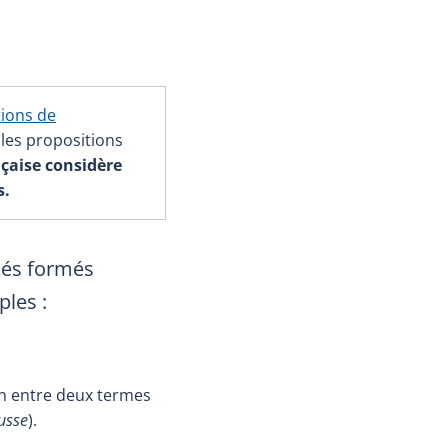
tions de
 les propositions
nçaise considère
s.
sés formés
les :
on entre deux termes
usse
).