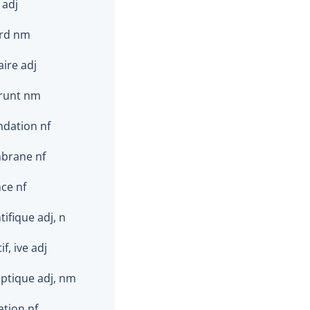
 adj
rd nm
ire adj
runt nm
dation nf
brane nf
ce nf
ifique adj, n
f, ive adj
ptique adj, nm
tion nf