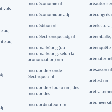
microéconomie nf
préautoriser
ntivols
microéconomique adj
précongrès
microédition nf
préélectoral,
e adj
microélectronique adj, nf
préemballé, 
nte adj
micromarkéting (ou
préenquête 
micromarketing, selon la
prématernel
prononciation) nm
présaison nf
microonde « onde
dj
électrique » nf
prétest nm
microonde « four » nm, des
prétraiteme
microondes
f
préuniversit
microordinateur nm
dj