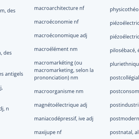
macroarchitecture nf
physicothéo
nm, des
macroéconomie nf
piézoélectric
macroéconomique adj
piézoélectri
macroélément nm
pilosébacé, 
, des
macromarkéting (ou
pluriethniqu
macromarketing, selon la
es antigels
prononciation) nm
postcollégial
j,
macroorganisme nm
postconsom
magnétoélectrique adj
postindustrie
dj, n
maniacodépressif, ive adj
postmodern
maxijupe nf
postnatal, al