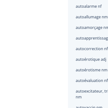
autoalarme nf
autoallumage nm
autoamorçage n
autoapprentissa
autocorrection nf
autoérotique adj
autoérotisme nm
autoévaluation nf
autoexcitateur, tr
nm
autovaccin nm