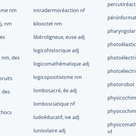
percutiréact
isme nm
intradermoréaction nf
périinformat
dj, nm
kilooctet nm
pharyngolar
des
libéroligneux, euse adj
photoélastic
logicohistorique adj
, nm, des
photoélectri
logicomathématique adj
photoélectr
logicopositivisme nm
bruits
photorobot 
lombosacré, ée adj
, des
physicochim
lombosciatique nf
physicochim
ichocs
ludoéducatif, ive adj
physicomath
lunisolaire adj
nf