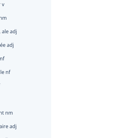
 v
 nm
 ale adj
ée adj
nf
le nf
nt nm
aire adj