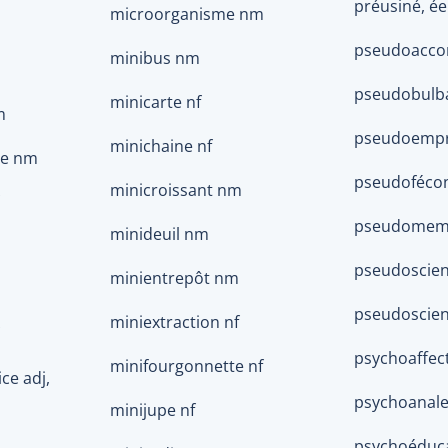
préusiné, ée
microorganisme nm
pseudoacco
minibus nm
pseudobulba
minicarte nf
m
pseudoemp
minichaine nf
ge nm
pseudofécon
minicroissant nm
pseudomem
minideuil nm
pseudoscien
minientrepôt nm
pseudoscient
miniextraction nf
psychoaffecti
minifourgonnette nf
ice adj,
psychoanale
minijupe nf
psychoéduca