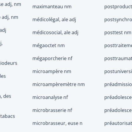
se adj, nm
maximanteau nm
postproduct
 adj, nm
médicolégal, ale adj
postsynchro
adj
médicosocial, ale adj
posttest nm
j,
mégaoctet nm
posttraitem
mégaporcherie nf
posttraumat
tiodeurs
microampère nm
postuniversi
des
microampèremètre nm
préadmissio
m, des
microanalyse nf
préadolesce
microbrasserie nf
préadolesce
itabacs
microbrasseur, euse n
préautorisat