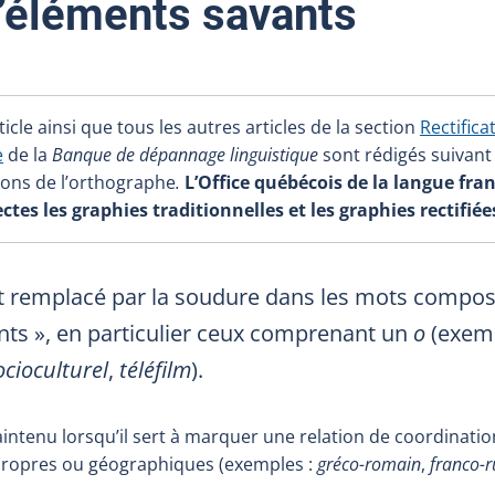
’éléments savants
icle ainsi que tous les autres articles de la section
Rectifica
e
de la
Banque de dépannage linguistique
sont rédigés suivant
tions de l’orthographe
.
L’Office québécois de la langue fra
es les graphies traditionnelles et les graphies rectifiée
est remplacé par la soudure dans les mots compo
nts », en particulier ceux comprenant un
o
(exemp
ocioculturel
,
téléfilm
).
maintenu lorsqu’il sert à marquer une relation de coordinati
ropres ou géographiques (exemples :
gréco-romain
,
franco-r