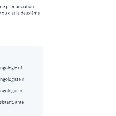
 une prononciation
a
ou
o
et le deuxième
ngologie nf
ngologiste n
yngologue n
sistant, ante