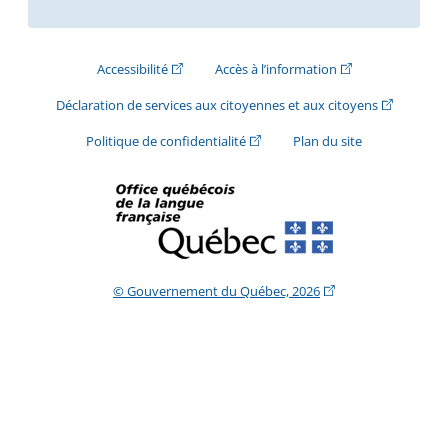
(Cet hyperlien externe s'ouvrira dans une nouve
(Cet hyperlien exte
Accessibilité
Accès à l’information
(Cet hyperli
Déclaration de services aux citoyennes et aux citoyens
(Cet hyperlien externe s'ouvrira d
Politique de confidentialité
Plan du site
(Cet hyperlien extern
© Gouvernement du Québec, 2026