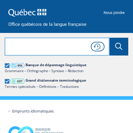
Passer à la recherche
Passer au contenu
Passer à la navigation
Nous joindre
Office québécois de la langue française
Rechercher dans tout le site
Lancer 
Consulter l'
Historique
de recherche
Grand dictionnaire terminologique
Banque de dépannage linguistique
Restreindre aux termes
Grammaire – Orthographe – Syntaxe – Rédaction
Grand dictionnaire terminologique
Termes spécialisés – Définitions – Traductions
Emprunts idiomatiques