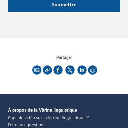
Soumettre
cette page
Partager
Copier l'adresse
Imprimer
Courriel
Facebook
X
LinkedIn
Navigation principale
À propos de la Vitrine linguistique
(Cet hyperlien externe
Capsule vidéo sur la Vitrine linguistique
Foire aux questions