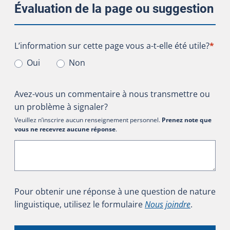
Évaluation de la page ou suggestion
L’information sur cette page vous a-t-elle été utile?
L’information sur cette page vous a-t-elle été utile?
*
Oui
Non
Avez-vous un commentaire à nous transmettre ou
un problème à signaler?
Veuillez n’inscrire aucun renseignement personnel.
Prenez note que
vous ne recevrez aucune réponse
.
Pour obtenir une réponse à une question de nature
linguistique, utilisez le formulaire
Nous joindre
.