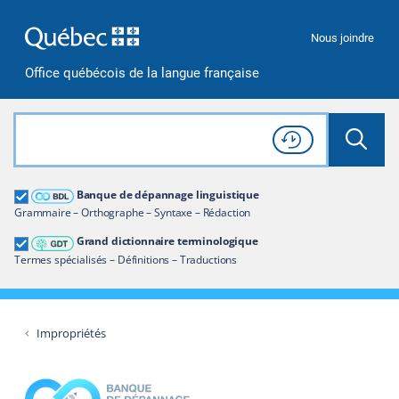
Passer à la recherche
Passer au contenu
Passer à la navigation
Nous joindre
Office québécois de la langue française
Rechercher dans tout le site
Lancer 
Consulter l'
Historique
de recherche
Grand dictionnaire terminologique
Banque de dépannage linguistique
Restreindre aux termes
Grammaire – Orthographe – Syntaxe – Rédaction
Grand dictionnaire terminologique
Termes spécialisés – Définitions – Traductions
Impropriétés