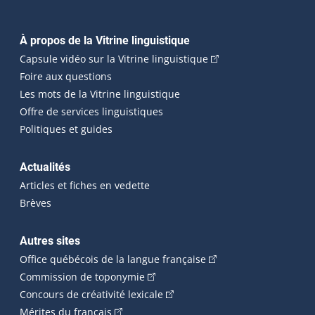
Navigation principale
À propos de la Vitrine linguistique
(Cet hyperlien externe
Capsule vidéo sur la Vitrine linguistique
Foire aux questions
Les mots de la Vitrine linguistique
Offre de services linguistiques
Politiques et guides
Actualités
Articles et fiches en vedette
Brèves
Autres sites
(Cet hyperlien externe 
Office québécois de la langue française
(Cet hyperlien externe s'ouvrira dan
Commission de toponymie
(Cet hyperlien externe s'ouvrira
Concours de créativité lexicale
(Cet hyperlien externe s'ouvrira dans une n
Mérites du français