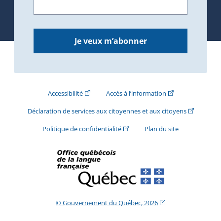
Je veux m’abonner
(Cet hyperlien externe s'ouvrira dans une nouve
(Cet hyperlien exte
Accessibilité
Accès à l’information
(Cet hyperli
Déclaration de services aux citoyennes et aux citoyens
(Cet hyperlien externe s'ouvrira d
Politique de confidentialité
Plan du site
(Cet hyperlien extern
© Gouvernement du Québec, 2026