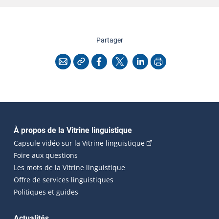
cette page
Partager
Copier l'adresse
Imprimer
Courriel
Facebook
X
LinkedIn
Navigation principale
À propos de la Vitrine linguistique
(Cet hyperlien externe
Capsule vidéo sur la Vitrine linguistique
Foire aux questions
Les mots de la Vitrine linguistique
Offre de services linguistiques
Politiques et guides
Actualités