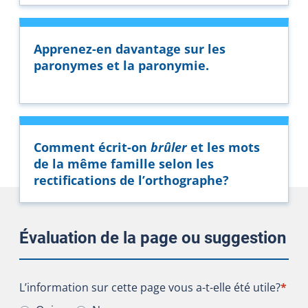
Apprenez-en davantage sur les
paronymes et la paronymie.
Comment écrit-on
brûler
et les mots
de la même famille selon les
rectifications de l’orthographe?
Évaluation de la page ou suggestion
L’information sur cette page vous a-t-elle été utile?
L’information sur cette page vous a-t-elle été utile?
*