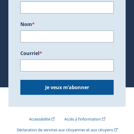
Nom
*
Courriel
*
Je veux m’abonner
(Cet hyperlien externe s'ouvrira dans une nouve
(Cet hyperlien exte
Accessibilité
Accès à l’information
(Cet hyperli
Déclaration de services aux citoyennes et aux citoyens