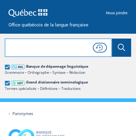
Passer à la recherche
Passer au contenu
Passer à la navigation
Nous joindre
Office québécois de la langue française
Rechercher dans tout le site
Lancer 
Consulter l'
Historique
de recherche
Grand dictionnaire terminologique
Banque de dépannage linguistique
Restreindre aux termes
Grammaire – Orthographe – Syntaxe – Rédaction
Grand dictionnaire terminologique
Termes spécialisés – Définitions – Traductions
Paronymes