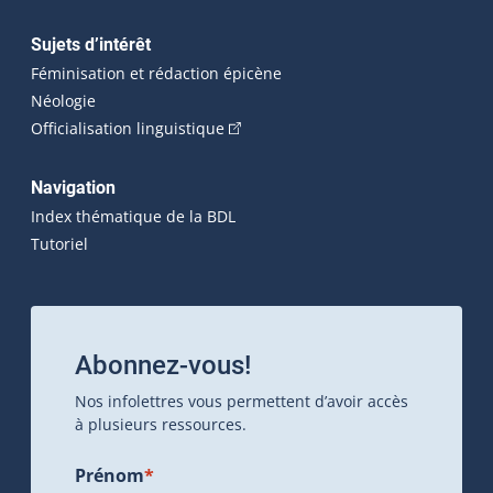
Sujets d’intérêt
Féminisation et rédaction épicène
Néologie
(Cet hyperlien externe s'ouvrira dan
Officialisation linguistique
Navigation
Index thématique de la BDL
Tutoriel
Abonnez-vous!
Nos infolettres vous permettent d’avoir accès
à plusieurs ressources.
Prénom
*