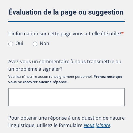
Évaluation de la page ou suggestion
L’information sur cette page vous a-t-elle été utile?
L’information sur cette page vous a-t-elle été utile?
*
Oui
Non
Avez-vous un commentaire à nous transmettre ou
un problème à signaler?
Veuillez n’inscrire aucun renseignement personnel.
Prenez note que
vous ne recevrez aucune réponse
.
Pour obtenir une réponse à une question de nature
linguistique, utilisez le formulaire
Nous joindre
.