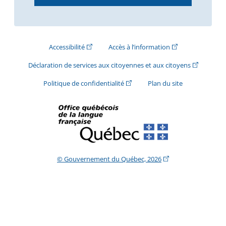
(Cet hyperlien externe s'ouvrira dans une nouve
(Cet hyperlien exte
Accessibilité
Accès à l’information
(Cet hyperli
Déclaration de services aux citoyennes et aux citoyens
(Cet hyperlien externe s'ouvrira d
Politique de confidentialité
Plan du site
(Cet hyperlien extern
© Gouvernement du Québec, 2026