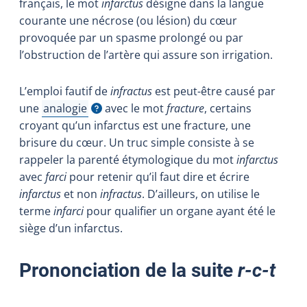
français, le mot
infarctus
désigne dans la langue
courante une nécrose (ou lésion)
du cœur
provoquée
par un spasme prolongé ou par
l’obstruction de l’artère qui assure son irrigation.
L’emploi fautif de
infractus
est peut-être causé par
une
analogie
avec le mot
fracture
, certains
Afficher l'infobulle
croyant qu’un infarctus est une fracture, une
brisure du cœur. Un truc simple consiste à se
rappeler la parenté étymologique du mot
infarctus
avec
farci
pour retenir qu’il faut dire et écrire
infarctus
et non
infractus
. D’ailleurs, on utilise le
terme
infarci
pour qualifier un organe ayant été le
siège d’un infarctus.
Prononciation de la suite
r-c-t