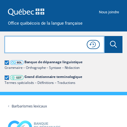
Passer à la recherche
Passer au contenu
Passer à la navigation
Nous joindre
Office québécois de la langue française
Rechercher dans tout le site
Lancer 
Consulter l'
Historique
de recherche
Grand dictionnaire terminologique
Banque de dépannage linguistique
Restreindre aux termes
Grammaire – Orthographe – Syntaxe – Rédaction
Grand dictionnaire terminologique
Termes spécialisés – Définitions – Traductions
Barbarismes lexicaux