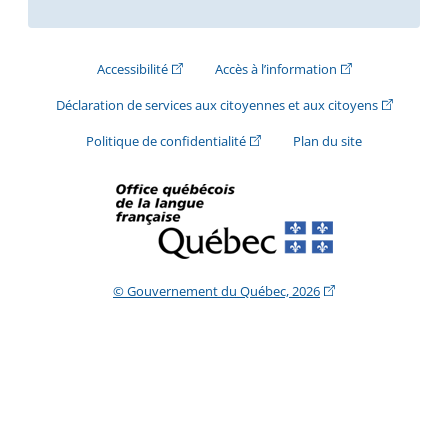
(Cet hyperlien externe s'ouvrira dans une nouve
(Cet hyperlien exte
Accessibilité
Accès à l’information
(Cet hyperli
Déclaration de services aux citoyennes et aux citoyens
(Cet hyperlien externe s'ouvrira d
Politique de confidentialité
Plan du site
(Cet hyperlien extern
© Gouvernement du Québec, 2026