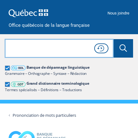
Passer à la recherche
Passer au contenu
Passer à la navigation
Nous joindre
Office québécois de la langue française
Rechercher dans tout le site
Lancer 
Consulter l'
Historique
de recherche
Grand dictionnaire terminologique
Banque de dépannage linguistique
Restreindre aux termes
Grammaire – Orthographe – Syntaxe – Rédaction
Grand dictionnaire terminologique
Termes spécialisés – Définitions – Traductions
Prononciation de mots particuliers