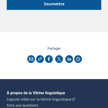
Soumettre
cette page
Partager
Copier l'adresse
Imprimer
Courriel
Facebook
X
LinkedIn
Navigation principale
À propos de la Vitrine linguistique
(Cet hyperlien externe
Capsule vidéo sur la Vitrine linguistique
Foire aux questions