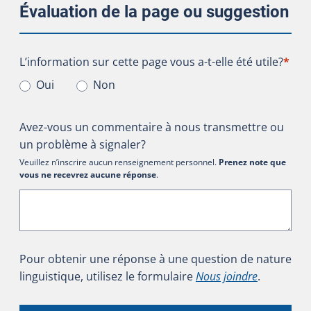
Évaluation de la page ou suggestion
L’information sur cette page vous a-t-elle été utile?
L’information sur cette page vous a-t-elle été utile?
*
Oui
Non
Avez-vous un commentaire à nous transmettre ou
un problème à signaler?
Veuillez n’inscrire aucun renseignement personnel.
Prenez note que
vous ne recevrez aucune réponse
.
Pour obtenir une réponse à une question de nature
linguistique, utilisez le formulaire
Nous joindre
.