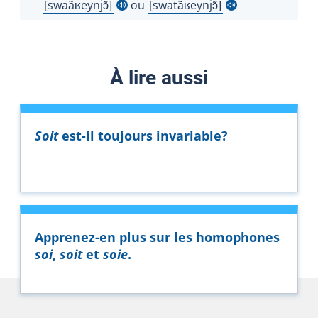
swaãʁeyn
jɔ̃
ou
swatãʁeynjɔ̃
Afficher l'infobulle
Afficher l'infobulle
À lire aussi
Soit
est-il toujours invariable?
Apprenez-en plus sur les homophones
soi
,
soit
et
soie
.