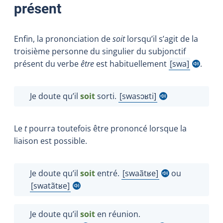
présent
Enfin, la prononciation de
soit
lorsqu’il s’agit de la
troisième personne du singulier du subjonctif
présent du verbe
être
est habituellement
swa
.
Afficher l'inf
Je doute qu’il
soit
sorti.
swasɔʁti
Afficher l'infobulle
Le
t
pourra toutefois être prononcé lorsque la
liaison est possible.
Je doute qu’il
soit
entré.
swaãtʁe
ou
Afficher l'infobulle
swatãtʁe
Afficher l'infobulle
Je doute qu’il
soit
en réunion.