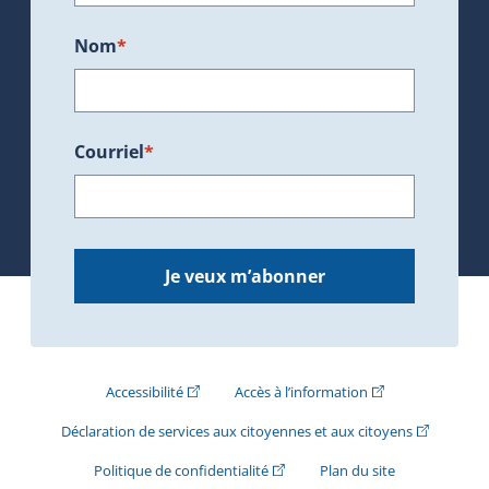
Nom
*
Courriel
*
Je veux m’abonner
(Cet hyperlien externe s'ouvrira dans une nouve
(Cet hyperlien exte
Accessibilité
Accès à l’information
(Cet hyperli
Déclaration de services aux citoyennes et aux citoyens
(Cet hyperlien externe s'ouvrira d
Politique de confidentialité
Plan du site