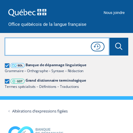
Passer à la recherche
Passer au contenu
Passer à la navigation
Nous joindre
Office québécois de la langue française
Rechercher dans tout le site
Lancer 
Consulter l'
Historique
de recherche
Grand dictionnaire terminologique
Banque de dépannage linguistique
Restreindre aux termes
Grammaire – Orthographe – Syntaxe – Rédaction
Grand dictionnaire terminologique
Termes spécialisés – Définitions – Traductions
Altérations d’expressions figées