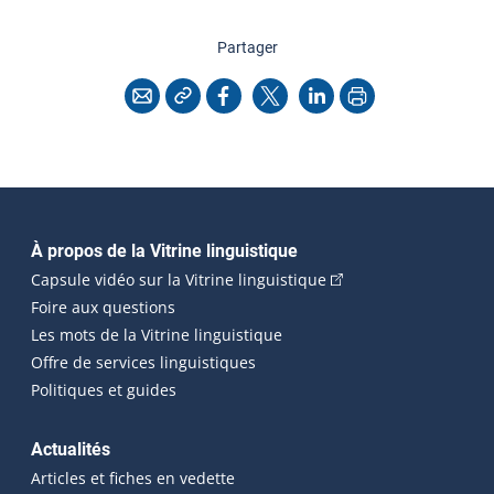
cette page
Partager
Copier l'adresse
Imprimer
Courriel
Facebook
X
LinkedIn
Navigation principale
À propos de la Vitrine linguistique
(Cet hyperlien externe
Capsule vidéo sur la Vitrine linguistique
Foire aux questions
Les mots de la Vitrine linguistique
Offre de services linguistiques
Politiques et guides
Actualités
Articles et fiches en vedette