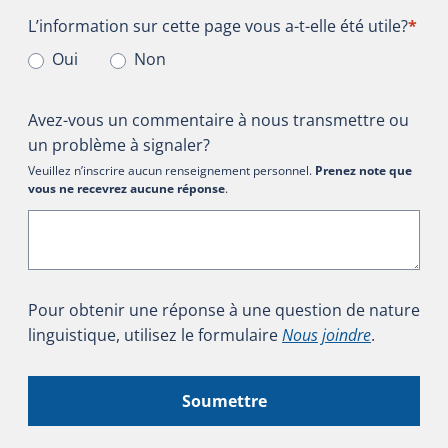
L’information sur cette page vous a-t-elle été utile?
L’information sur cette page vous a-t-elle été utile?
*
Oui
Non
Avez-vous un commentaire à nous transmettre ou
un problème à signaler?
Veuillez n’inscrire aucun renseignement personnel.
Prenez note que
vous ne recevrez aucune réponse
.
Pour obtenir une réponse à une question de nature
linguistique, utilisez le formulaire
Nous joindre
.
Soumettre