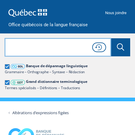
Passer à la recherche
Passer au contenu
Passer à la navigation
Nous joindre
Office québécois de la langue française
Rechercher dans tout le site
Lancer 
Consulter l'
Historique
de recherche
Grand dictionnaire terminologique
Banque de dépannage linguistique
Restreindre aux termes
Grammaire – Orthographe – Syntaxe – Rédaction
Grand dictionnaire terminologique
Termes spécialisés – Définitions – Traductions
Altérations d’expressions figées