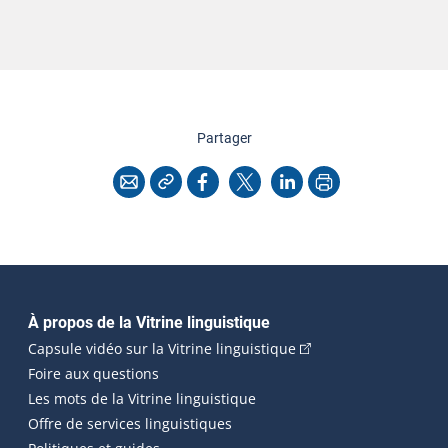
cette page
Partager
Copier l'adresse
Imprimer
Courriel
Facebook
X
LinkedIn
Navigation principale
À propos de la Vitrine linguistique
(Cet hyperlien externe
Capsule vidéo sur la Vitrine linguistique
Foire aux questions
Les mots de la Vitrine linguistique
Offre de services linguistiques