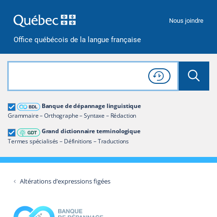
Passer à la recherche
Passer au contenu
Passer à la navigation
Nous joindre
Office québécois de la langue française
Rechercher dans tout le site
Lancer 
Consulter l'
Historique
de recherche
Grand dictionnaire terminologique
Banque de dépannage linguistique
Restreindre aux termes
Grammaire – Orthographe – Syntaxe – Rédaction
Grand dictionnaire terminologique
Termes spécialisés – Définitions – Traductions
Altérations d’expressions figées