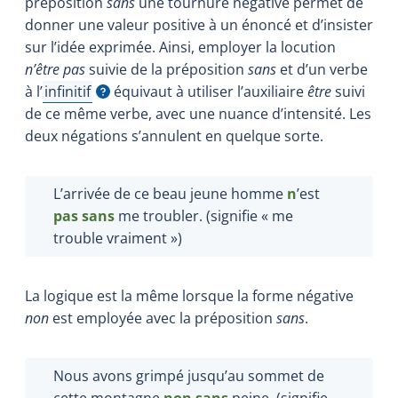
préposition
sans
une tournure négative permet de
donner une valeur positive à un énoncé et d’insister
sur l’idée exprimée. Ainsi, employer la locution
n’être pas
suivie de la préposition
sans
et d’un verbe
à
l’
infinitif
équivaut à utiliser l’auxiliaire
être
suivi
Afficher l'infobulle
de ce même verbe, avec une nuance d’intensité. Les
deux négations s’annulent en quelque sorte.
L’arrivée de ce beau jeune
homme
n
’est
pas
sans
me troubler. (
signifie
« me
trouble vraiment »)
La logique est la même lorsque la forme négative
non
est employée avec la préposition
sans
.
Nous avons grimpé jusqu’au sommet de
cette montagne
non sans
peine.
(
signifie