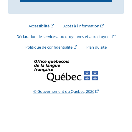
(Cet hyperlien externe s'ouvrira dans une nouve
(Cet hyperlien exte
Accessibilité
Accès à l’information
(Cet hyperli
Déclaration de services aux citoyennes et aux citoyens
(Cet hyperlien externe s'ouvrira d
Politique de confidentialité
Plan du site
(Cet hyperlien extern
© Gouvernement du Québec, 2026