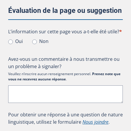
Évaluation de la page ou suggestion
L’information sur cette page vous a-t-elle été utile?
L’information sur cette page vous a-t-elle été utile?
*
Oui
Non
Avez-vous un commentaire à nous transmettre ou
un problème à signaler?
Veuillez n’inscrire aucun renseignement personnel.
Prenez note que
vous ne recevrez aucune réponse
.
Pour obtenir une réponse à une question de nature
linguistique, utilisez le formulaire
Nous joindre
.