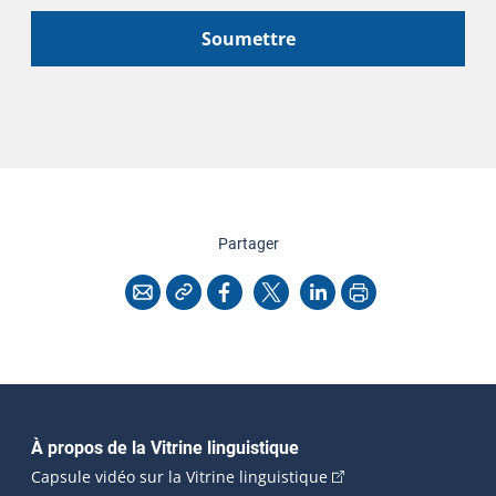
Soumettre
cette page
Partager
Copier l'adresse
Imprimer
Courriel
Facebook
X
LinkedIn
Navigation principale
À propos de la Vitrine linguistique
(Cet hyperlien externe
Capsule vidéo sur la Vitrine linguistique