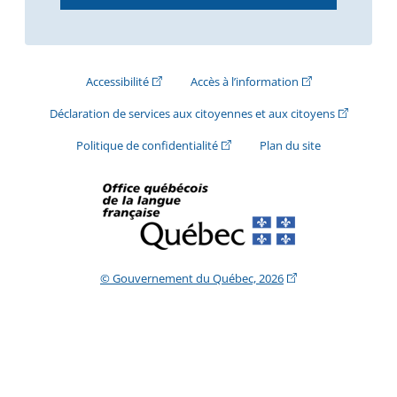
(Cet hyperlien externe s'ouvrira dans une nouve
(Cet hyperlien exte
Accessibilité
Accès à l’information
(Cet hyperli
Déclaration de services aux citoyennes et aux citoyens
(Cet hyperlien externe s'ouvrira d
Politique de confidentialité
Plan du site
(Cet hyperlien extern
© Gouvernement du Québec, 2026