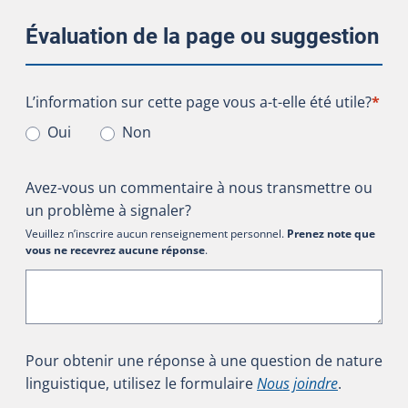
Évaluation de la page ou suggestion
L’information sur cette page vous a-t-elle été utile?
L’information sur cette page vous a-t-elle été utile?
*
Oui
Non
Avez-vous un commentaire à nous transmettre ou
un problème à signaler?
Veuillez n’inscrire aucun renseignement personnel.
Prenez note que
vous ne recevrez aucune réponse
.
Pour obtenir une réponse à une question de nature
linguistique, utilisez le formulaire
Nous joindre
.