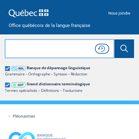
Passer à la recherche
Passer au contenu
Passer à la navigation
Nous joindre
Office québécois de la langue française
Rechercher dans tout le site
Lancer 
Consulter l'
Historique
de recherche
Grand dictionnaire terminologique
Banque de dépannage linguistique
Restreindre aux termes
Grammaire – Orthographe – Syntaxe – Rédaction
Grand dictionnaire terminologique
Termes spécialisés – Définitions – Traductions
Pléonasmes