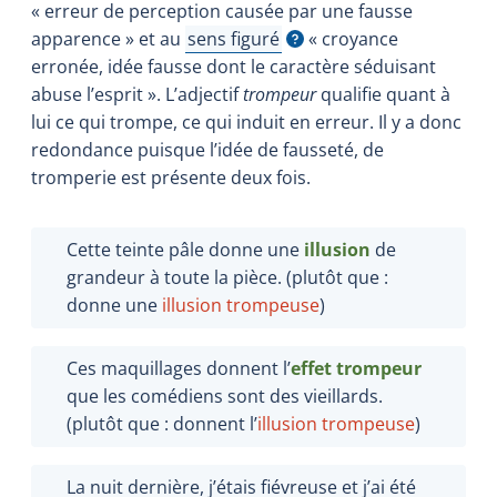
« erreur de perception causée par une fausse
apparence » et au
sens figuré
« croyance
Afficher l'infobulle
erronée, idée fausse dont le caractère séduisant
abuse l’esprit ». L’adjectif
trompeur
qualifie quant à
lui ce qui trompe, ce qui induit en erreur. Il y a donc
redondance puisque l’idée de fausseté, de
tromperie est présente deux fois.
Cette teinte pâle donne une
illusion
de
grandeur à toute la pièce. (plutôt que :
donne une
illusion trompeuse
)
Ces maquillages donnent l’
effet trompeur
que les comédiens sont des vieillards.
(plutôt que : donnent l’
illusion trompeuse
)
La nuit dernière, j’étais fiévreuse et j’ai été