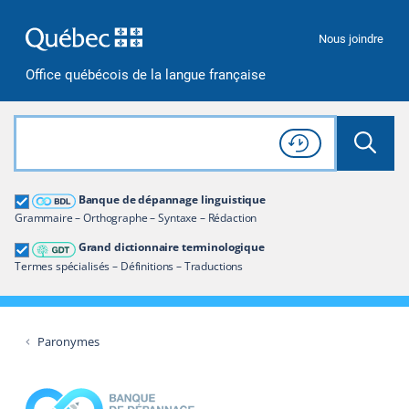
Passer à la recherche
Passer au contenu
Passer à la navigation
Nous joindre
Office québécois de la langue française
Rechercher dans tout le site
Lancer 
Consulter l'
Historique
de recherche
Grand dictionnaire terminologique
Banque de dépannage linguistique
Restreindre aux termes
Grammaire – Orthographe – Syntaxe – Rédaction
Grand dictionnaire terminologique
Termes spécialisés – Définitions – Traductions
Paronymes