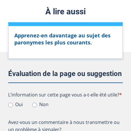
À lire aussi
Apprenez-en davantage au sujet des
paronymes les plus courants.
Évaluation de la page ou suggestion
L’information sur cette page vous a-t-elle été utile?
L’information sur cette page vous a-t-elle été utile?
*
Oui
Non
Avez-vous un commentaire à nous transmettre ou
un problème à signaler?