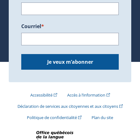
Courriel
*
Je veux m’abonner
(Cet hyperlien externe s'ouvrira dans une nouve
(Cet hyperlien exte
Accessibilité
Accès à l’information
(Cet hyperli
Déclaration de services aux citoyennes et aux citoyens
(Cet hyperlien externe s'ouvrira d
Politique de confidentialité
Plan du site