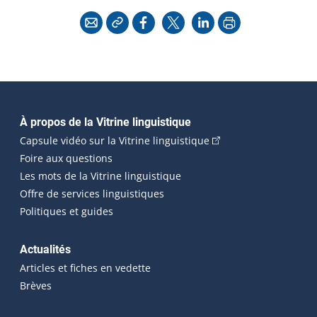
Copier l'adresse
Imprimer
Courriel
Facebook
X
LinkedIn
Navigation principale
À propos de la Vitrine linguistique
(Cet hyperlien externe
Capsule vidéo sur la Vitrine linguistique
Foire aux questions
Les mots de la Vitrine linguistique
Offre de services linguistiques
Politiques et guides
Actualités
Articles et fiches en vedette
Brèves