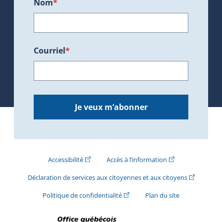
Nom
*
Courriel
*
Je veux m’abonner
(Cet hyperlien externe s'ouvrira dans une nouve
(Cet hyperlien exte
Accessibilité
Accès à l’information
(Cet hyperli
Déclaration de services aux citoyennes et aux citoyens
(Cet hyperlien externe s'ouvrira d
Politique de confidentialité
Plan du site