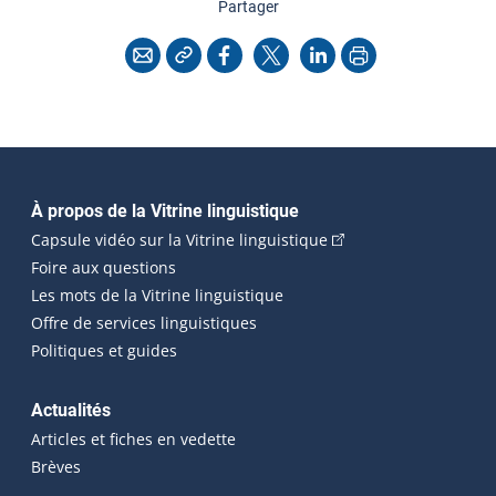
cette page
Partager
Copier l'adresse
Imprimer
Courriel
Facebook
X
LinkedIn
Navigation principale
À propos de la Vitrine linguistique
(Cet hyperlien externe
Capsule vidéo sur la Vitrine linguistique
Foire aux questions
Les mots de la Vitrine linguistique
Offre de services linguistiques
Politiques et guides
Actualités
Articles et fiches en vedette
Brèves