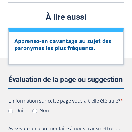
À lire aussi
Apprenez-en davantage au sujet des
paronymes les plus fréquents.
Évaluation de la page ou suggestion
L’information sur cette page vous a-t-elle été utile?
L’information sur cette page vous a-t-elle été utile?
*
Oui
Non
Avez-vous un commentaire à nous transmettre ou