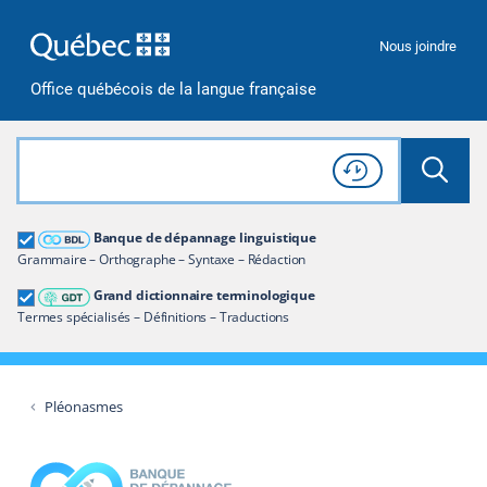
Passer à la recherche
Passer au contenu
Passer à la navigation
Nous joindre
Office québécois de la langue française
Rechercher dans tout le site
Lancer 
Consulter l'
Historique
de recherche
Grand dictionnaire terminologique
Banque de dépannage linguistique
Restreindre aux termes
Grammaire – Orthographe – Syntaxe – Rédaction
Grand dictionnaire terminologique
Termes spécialisés – Définitions – Traductions
Pléonasmes