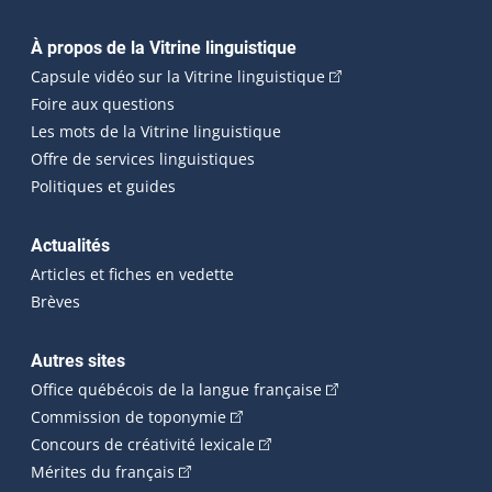
Navigation principale
À propos de la Vitrine linguistique
(Cet hyperlien externe
Capsule vidéo sur la Vitrine linguistique
Foire aux questions
Les mots de la Vitrine linguistique
Offre de services linguistiques
Politiques et guides
Actualités
Articles et fiches en vedette
Brèves
Autres sites
(Cet hyperlien externe 
Office québécois de la langue française
(Cet hyperlien externe s'ouvrira dan
Commission de toponymie
(Cet hyperlien externe s'ouvrira
Concours de créativité lexicale
(Cet hyperlien externe s'ouvrira dans une n
Mérites du français