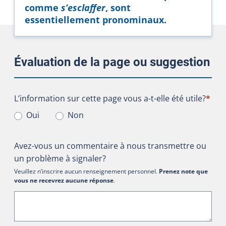
comme
s’esclaffer
, sont
essentiellement pronominaux.
Évaluation de la page ou suggestion
L’information sur cette page vous a-t-elle été utile?
L’information sur cette page vous a-t-elle été utile?
*
Oui
Non
Avez-vous un commentaire à nous transmettre ou
un problème à signaler?
Veuillez n’inscrire aucun renseignement personnel.
Prenez note que
vous ne recevrez aucune réponse
.