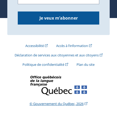
Je veux m’abonner
(Cet hyperlien externe s'ouvrira dans une nouve
(Cet hyperlien exte
Accessibilité
Accès à l’information
(Cet hyperli
Déclaration de services aux citoyennes et aux citoyens
(Cet hyperlien externe s'ouvrira d
Politique de confidentialité
Plan du site
(Cet hyperlien extern
© Gouvernement du Québec, 2026