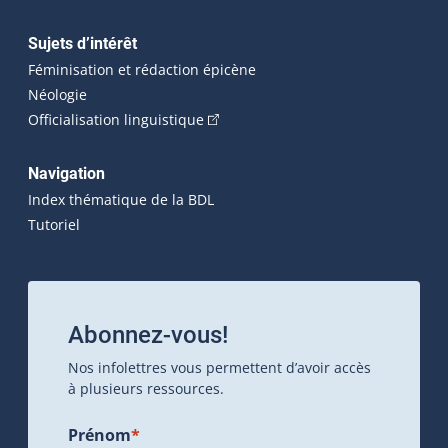
Sujets d’intérêt
Féminisation et rédaction épicène
Néologie
(Cet hyperlien externe s'ouvrira dan
Officialisation linguistique
Navigation
Index thématique de la BDL
Tutoriel
Abonnez-vous!
Nos infolettres vous permettent d’avoir accès
à plusieurs ressources.
Prénom
*