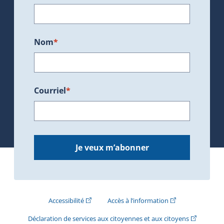
Nom
*
Courriel
*
Je veux m’abonner
(Cet hyperlien externe s'ouvrira dans une nouve
(Cet hyperlien exte
Accessibilité
Accès à l’information
(Cet hyperli
Déclaration de services aux citoyennes et aux citoyens