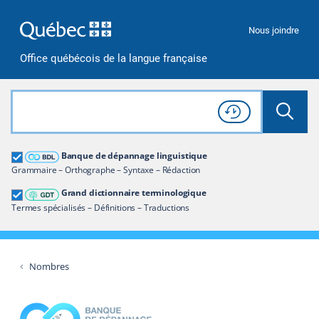
Passer à la recherche
Passer au contenu
Passer à la navigation
Nous joindre
Office québécois de la langue française
Rechercher dans tout le site
Lancer 
Consulter l'
Historique
de recherche
Grand dictionnaire terminologique
Banque de dépannage linguistique
Restreindre aux termes
Grammaire – Orthographe – Syntaxe – Rédaction
Grand dictionnaire terminologique
Termes spécialisés – Définitions – Traductions
Nombres