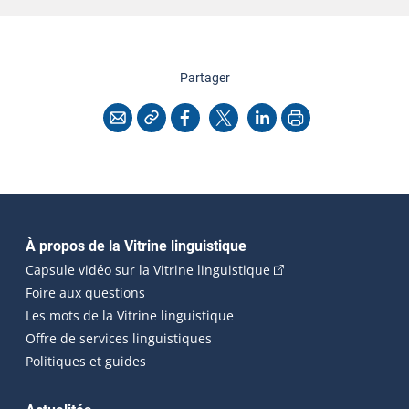
cette page
Partager
Copier l'adresse
Imprimer
Courriel
Facebook
X
LinkedIn
Navigation principale
À propos de la Vitrine linguistique
(Cet hyperlien externe
Capsule vidéo sur la Vitrine linguistique
Foire aux questions
Les mots de la Vitrine linguistique
Offre de services linguistiques
Politiques et guides