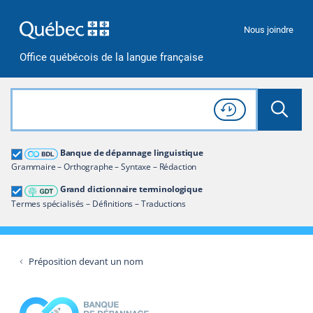
Passer à la recherche
Passer au contenu
Passer à la navigation
Nous joindre
Office québécois de la langue française
Rechercher dans tout le site
Lancer 
Consulter l'
Historique
de recherche
Grand dictionnaire terminologique
Banque de dépannage linguistique
Restreindre aux termes
Grammaire – Orthographe – Syntaxe – Rédaction
Grand dictionnaire terminologique
Termes spécialisés – Définitions – Traductions
Préposition devant un nom