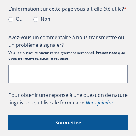
L’information sur cette page vous a-t-elle été utile?
L’information sur cette page vous a-t-elle été utile?
*
Oui
Non
Avez-vous un commentaire à nous transmettre ou
un problème à signaler?
Veuillez n’inscrire aucun renseignement personnel.
Prenez note que
vous ne recevrez aucune réponse
.
Pour obtenir une réponse à une question de nature
linguistique, utilisez le formulaire
Nous joindre
.
Soumettre