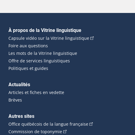
Navigation principale
À propos de la Vitrine linguistique
(Cet hyperlien externe
Capsule vidéo sur la Vitrine linguistique
Foire aux questions
Les mots de la Vitrine linguistique
Offre de services linguistiques
Politiques et guides
Actualités
Articles et fiches en vedette
Brèves
Autres sites
(Cet hyperlien externe 
Office québécois de la langue française
(Cet hyperlien externe s'ouvrira dan
Commission de toponymie