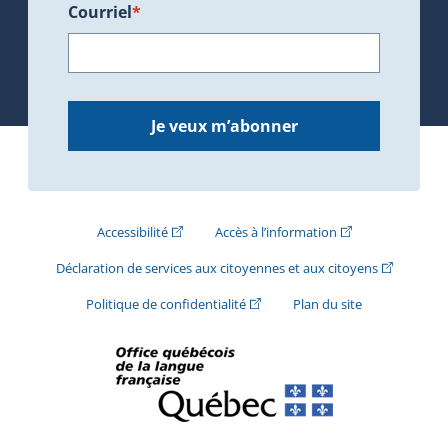
Courriel
*
Je veux m’abonner
(Cet hyperlien externe s'ouvrira dans une nouve
(Cet hyperlien exte
Accessibilité
Accès à l’information
(Cet hyperli
Déclaration de services aux citoyennes et aux citoyens
(Cet hyperlien externe s'ouvrira d
Politique de confidentialité
Plan du site