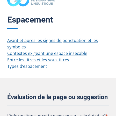
Espacement
Avant et après les signes de ponctuation et les
symboles
Contextes exigeant une espace insécable
Entre les titres et les sous-titres
Types d’espacement
Évaluation de la page ou suggestion
L’information sur cette page vous a-t-elle été utile?
L’information sur cette page vous a-t-elle été utile?
*