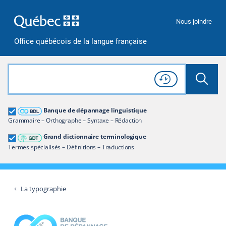
Passer à la recherche
Passer au contenu
Passer à la navigation
Nous joindre
Office québécois de la langue française
Rechercher dans tout le site
Lancer 
Consulter l'
Historique
de recherche
Grand dictionnaire terminologique
Banque de dépannage linguistique
Restreindre aux termes
Grammaire – Orthographe – Syntaxe – Rédaction
Grand dictionnaire terminologique
Termes spécialisés – Définitions – Traductions
La typographie