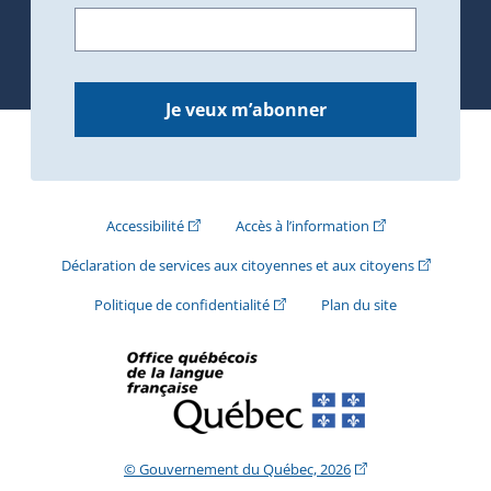
Je veux m’abonner
(Cet hyperlien externe s'ouvrira dans une nouve
(Cet hyperlien exte
Accessibilité
Accès à l’information
(Cet hyperli
Déclaration de services aux citoyennes et aux citoyens
(Cet hyperlien externe s'ouvrira d
Politique de confidentialité
Plan du site
(Cet hyperlien extern
© Gouvernement du Québec, 2026