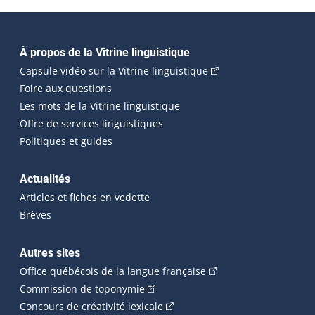
Navigation principale
À propos de la Vitrine linguistique
(Cet hyperlien externe
Capsule vidéo sur la Vitrine linguistique
Foire aux questions
Les mots de la Vitrine linguistique
Offre de services linguistiques
Politiques et guides
Actualités
Articles et fiches en vedette
Brèves
Autres sites
(Cet hyperlien externe 
Office québécois de la langue française
(Cet hyperlien externe s'ouvrira dan
Commission de toponymie
(Cet hyperlien externe s'ouvrira
Concours de créativité lexicale