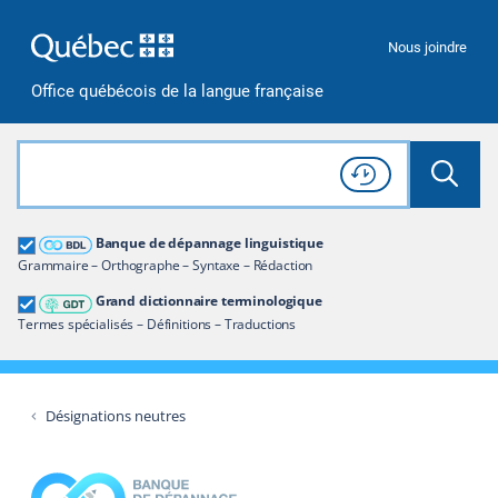
Passer à la recherche
Passer au contenu
Passer à la navigation
Nous joindre
Office québécois de la langue française
Rechercher dans tout le site
Lancer 
Consulter l'
Historique
de recherche
Grand dictionnaire terminologique
Banque de dépannage linguistique
Restreindre aux termes
Grammaire – Orthographe – Syntaxe – Rédaction
Grand dictionnaire terminologique
Termes spécialisés – Définitions – Traductions
Désignations neutres