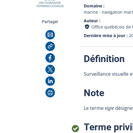
Domaine
marine
navigation mar
Auteur
cette page
Partager
Office québécois de 
Courriel
Dernière mise à jour
2
Copier l'adresse
:
Facebook
Définition
X
Surveillance visuelle 
LinkedIn
Imprimer
:
Note
Le terme
vigie
désigne 
Terme privi