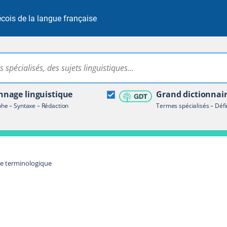
cois de la langue française
Rechercher dans tout le site
ire terminologique
nage linguistique
Grand dictionnai
e – Syntaxe – Rédaction
Termes spécialisés – Défi
re terminologique