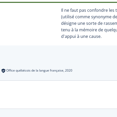
Il ne faut pas confondre les
(utilisé comme synonyme d
désigne une sorte de rasse
tenu à la mémoire de quelq
d'appui à une cause.
s
:
Office québécois de la langue française,
2020