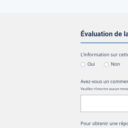
Évaluation de 
L’information sur cet
L’information sur cett
Oui
Non
Avez-vous un comment
Veuillez n’inscrire aucun re
Pour obtenir une répo