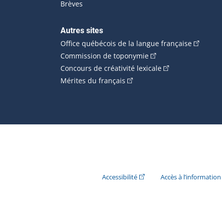
Brèves
Autres sites
(Cet hype
Office québécois de la langue française
(Cet hyperlien externe
Commission de toponymie
(Cet hyperlien ext
Concours de créativité lexicale
(Cet hyperlien externe s'ouvr
Mérites du français
(Cet hyperlien externe s'ouvr
Accessibilité
Accès à l’information