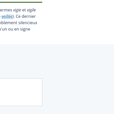
 termes
vigie
et
vigile
e
veillée
). Ce dernier
mblement silencieux
u'un ou en signe