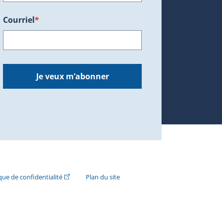
Courriel
*
dans une nouvelle fenêtre.)
Je veux m’abonner
n externe s'ouvrira dans une nouvelle fenêtre.)
(Cet hyperlien externe s'ouvrira dans une nouvelle fenê
ique de confidentialité
Plan du site