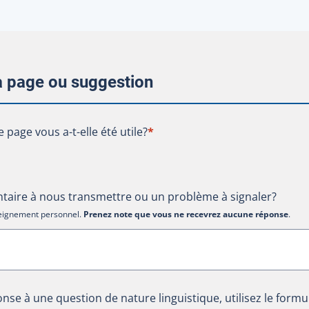
la page ou suggestion
te page vous a-t-elle été utile?
e page vous a-t-elle été utile?
*
aire à nous transmettre ou un problème à signaler?
nseignement personnel.
Prenez note que vous ne recevrez aucune réponse
.
nse à une question de nature linguistique, utilisez le formu