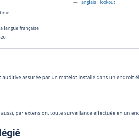
Accéder à la fiche en
anglais :
lookout
itime
la langue française
020
et auditive assurée par un matelot installé dans un endroit é
aussi, par extension, toute surveillance effectuée en un end
:
légié