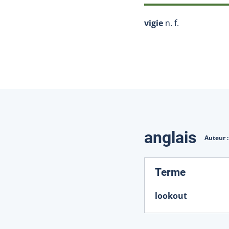
vigie
n. f.
Traduction
anglais
Auteur 
:
Terme
lookout