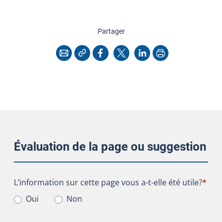
cette page
Partager
Copier l'adresse
Imprimer
Courriel
Facebook
X
LinkedIn
Évaluation de la page ou suggestion
L’information sur cette page vous a-t-elle été utile?
L’information sur cette page vous a-t-elle été utile?
*
Oui
Non