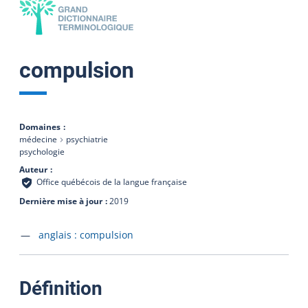
compulsion
Domaines
médecine
psychiatrie
psychologie
Auteur
Office québécois de la langue française
Dernière mise à jour
2019
Accéder à la fiche en
anglais :
compulsion
:
Définition