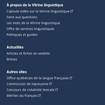
Navigation principale
À propos de la Vitrine linguistique
(Cet hyperlien externe
Capsule vidéo sur la Vitrine linguistique
Foire aux questions
Les mots de la Vitrine linguistique
Offre de services linguistiques
Politiques et guides
Actualités
Articles et fiches en vedette
Brèves
Autres sites
(Cet hyperlien externe 
Office québécois de la langue française
(Cet hyperlien externe s'ouvrira dan
Commission de toponymie
(Cet hyperlien externe s'ouvrira
Concours de créativité lexicale
(Cet hyperlien externe s'ouvrira dans une n
Mérites du français