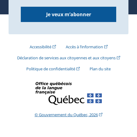
Je veux m’abonner
(Cet hyperlien externe s'ouvrira dans une nouve
(Cet hyperlien exte
Accessibilité
Accès à l’information
(Cet hyperli
Déclaration de services aux citoyennes et aux citoyens
(Cet hyperlien externe s'ouvrira d
Politique de confidentialité
Plan du site
(Cet hyperlien extern
© Gouvernement du Québec, 2026