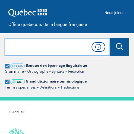
Passer à la recherche
Passer au contenu
Passer à la navigation
Nous joindre
Office québécois de la langue française
Rechercher dans tout le site
Lancer 
Consulter l'
Historique
de recherche
Grand dictionnaire terminologique
Banque de dépannage linguistique
Restreindre aux termes
Grammaire – Orthographe – Syntaxe – Rédaction
Grand dictionnaire terminologique
Termes spécialisés – Définitions – Traductions
Accueil