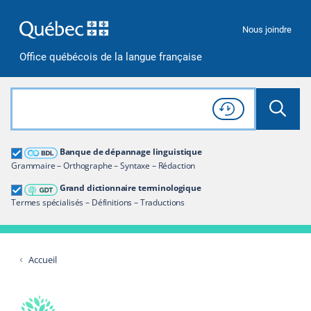
Passer à la recherche
Passer au contenu
Passer à la navigation
Nous joindre
Office québécois de la langue française
Rechercher dans tout le site
Lancer 
Consulter l'
Historique
de recherche
Grand dictionnaire terminologique
Banque de dépannage linguistique
Restreindre aux termes
Grammaire – Orthographe – Syntaxe – Rédaction
Grand dictionnaire terminologique
Termes spécialisés – Définitions – Traductions
Accueil