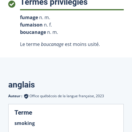
:
Termes privilégiés
fumage
n. m.
fumaison
n. f.
boucanage
n. m.
Le terme
boucanage
est moins usité.
Traductions
anglais
Auteur :
Office québécois de la langue française,
2023
:
Terme
smoking