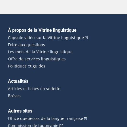
Navigation principale
À propos de la Vitrine linguistique
(Cet hyperlien externe
Capsule vidéo sur la Vitrine linguistique
Foire aux questions
Les mots de la Vitrine linguistique
Offre de services linguistiques
Politiques et guides
Actualités
Articles et fiches en vedette
Brèves
Autres sites
(Cet hyperlien externe 
Office québécois de la langue française
(Cet hyperlien externe s'ouvrira dan
Commission de toponymie