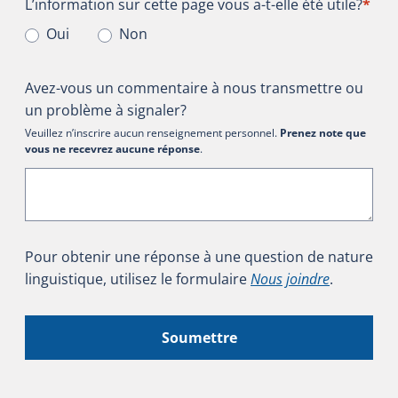
L’information sur cette page vous a-t-elle été utile?
L’information sur cette page vous a-t-elle été utile?
*
Oui
Non
Avez-vous un commentaire à nous transmettre ou
un problème à signaler?
Veuillez n’inscrire aucun renseignement personnel.
Prenez note que
vous ne recevrez aucune réponse
.
Pour obtenir une réponse à une question de nature
linguistique, utilisez le formulaire
Nous joindre
.
Soumettre