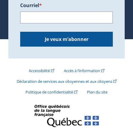
Courriel
*
Je veux m’abonner
(Cet hyperlien externe s'ouvrira dans une nouve
(Cet hyperlien exte
Accessibilité
Accès à l’information
(Cet hyperli
Déclaration de services aux citoyennes et aux citoyens
(Cet hyperlien externe s'ouvrira d
Politique de confidentialité
Plan du site