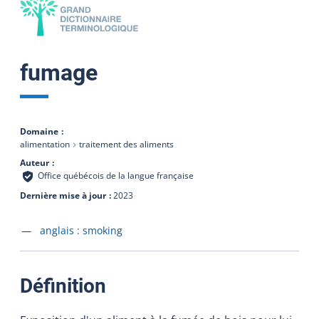
fumage
Domaine
alimentation
traitement des aliments
Auteur
Office québécois de la langue française
Dernière mise à jour
2023
Accéder à la fiche en
anglais :
smoking
:
Définition