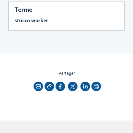
:
Terme
stucco worker
cette page
Partager
Copier l'adresse
Imprimer
Courriel
Facebook
X
LinkedIn