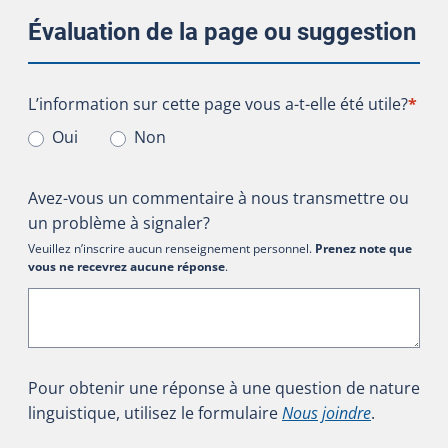
Évaluation de la page ou suggestion
L’information sur cette page vous a-t-elle été utile?
L’information sur cette page vous a-t-elle été utile?
*
Oui
Non
Avez-vous un commentaire à nous transmettre ou
un problème à signaler?
Veuillez n’inscrire aucun renseignement personnel.
Prenez note que
vous ne recevrez aucune réponse
.
Pour obtenir une réponse à une question de nature
linguistique, utilisez le formulaire
Nous joindre
.