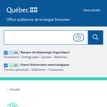
Passer à la recherche
Passer au contenu
Passer à la navigation
Nous joindre
Office québécois de la langue française
Rechercher dans tout le site
Lancer 
Consulter l'
Historique
de recherche
Grand dictionnaire terminologique
Banque de dépannage linguistique
Restreindre aux termes
Grammaire – Orthographe – Syntaxe – Rédaction
Grand dictionnaire terminologique
Termes spécialisés – Définitions – Traductions
Accueil