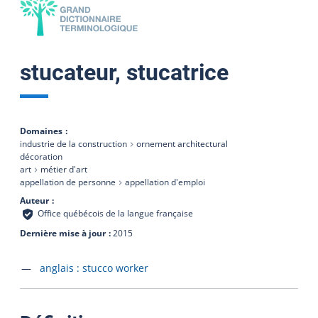
stucateur, stucatrice
Domaines
industrie de la construction
ornement architectural
décoration
art
métier d'art
appellation de personne
appellation d'emploi
Auteur
Office québécois de la langue française
Dernière mise à jour
2015
Accéder à la fiche en
anglais :
stucco worker