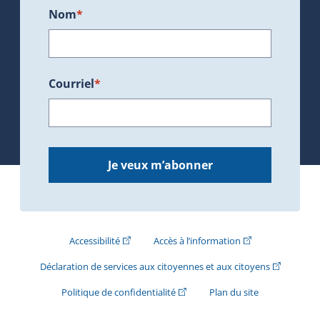
Nom
*
Courriel
*
Je veux m’abonner
(Cet hyperlien externe s'ouvrira dans une nouve
(Cet hyperlien exte
Accessibilité
Accès à l’information
(Cet hyperli
Déclaration de services aux citoyennes et aux citoyens
(Cet hyperlien externe s'ouvrira d
Politique de confidentialité
Plan du site