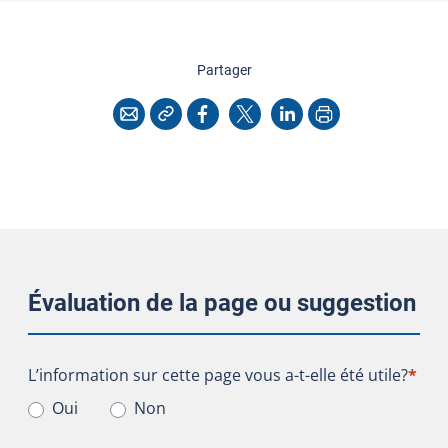
cette page
Partager
Copier l'adresse
Imprimer
Courriel
Facebook
X
LinkedIn
Évaluation de la page ou suggestion
L’information sur cette page vous a-t-elle été utile?
L’information sur cette page vous a-t-elle été utile?
*
Oui
Non