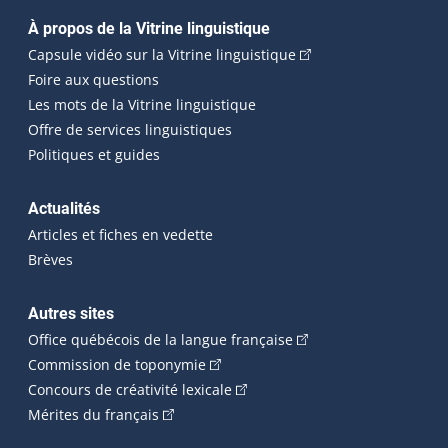
Navigation principale
À propos de la Vitrine linguistique
(Cet hyperlien externe
Capsule vidéo sur la Vitrine linguistique
Foire aux questions
Les mots de la Vitrine linguistique
Offre de services linguistiques
Politiques et guides
Actualités
Articles et fiches en vedette
Brèves
Autres sites
(Cet hyperlien externe 
Office québécois de la langue française
(Cet hyperlien externe s'ouvrira dan
Commission de toponymie
(Cet hyperlien externe s'ouvrira
Concours de créativité lexicale
(Cet hyperlien externe s'ouvrira dans une n
Mérites du français