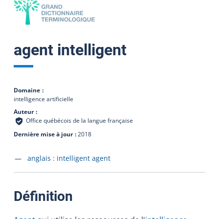
agent intelligent
Domaine
intelligence artificielle
Auteur
Office québécois de la langue française
Dernière mise à jour
2018
Accéder à la fiche en
anglais :
intelligent agent
:
Définition