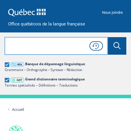
Passer à la recherche
Passer au contenu
Passer à la navigation
Nous joindre
Office québécois de la langue française
Rechercher dans tout le site
Lancer 
Consulter l'
Historique
de recherche
Grand dictionnaire terminologique
Banque de dépannage linguistique
Restreindre aux termes
Grammaire – Orthographe – Syntaxe – Rédaction
Grand dictionnaire terminologique
Termes spécialisés – Définitions – Traductions
Accueil