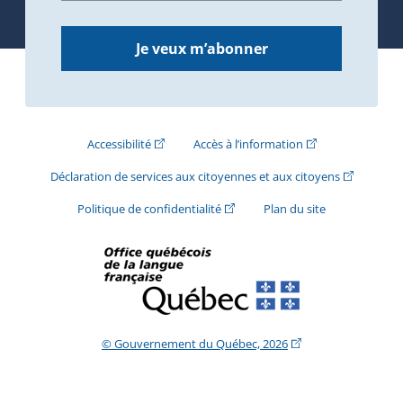
Je veux m’abonner
(Cet hyperlien externe s'ouvrira dans une nouve
(Cet hyperlien exte
Accessibilité
Accès à l’information
(Cet hyperli
Déclaration de services aux citoyennes et aux citoyens
(Cet hyperlien externe s'ouvrira d
Politique de confidentialité
Plan du site
(Cet hyperlien extern
© Gouvernement du Québec, 2026