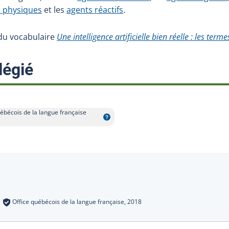
 physiques
et les
agents réactifs
.
e du vocabulaire
Une intelligence artificielle bien réelle : les termes
:
légié
ébécois de la langue française
s
:
Office québécois de la langue française,
2018