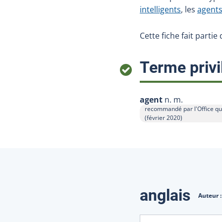
intelligents
, les
agents
Cette fiche fait parti
Terme privi
agent
n. m.
recommandé par l'Office qu
Afficher l'infobulle
(février 2020)
Traduction
anglais
Auteur 