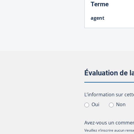
:
Terme
agent
Évaluation de 
L’information sur cet
L’information sur cett
Oui
Non
Avez-vous un comment
Veuillez n’inscrire aucun re