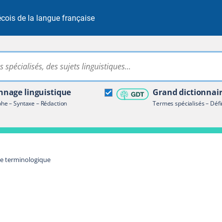
cois de la langue française
Rechercher dans tout le site
ire terminologique
nage linguistique
Grand dictionnai
e – Syntaxe – Rédaction
Termes spécialisés – Défi
re terminologique