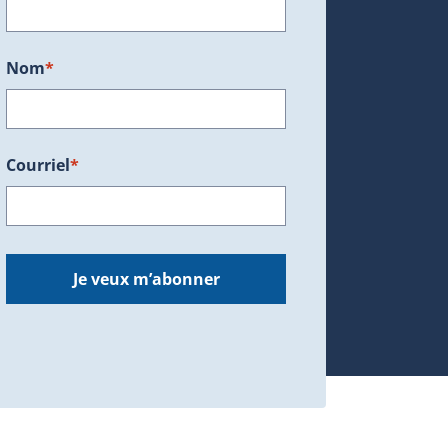
ans une nouvelle fenêtre.)
Nom
*
Courriel
*
dans une nouvelle fenêtre.)
Je veux m’abonner