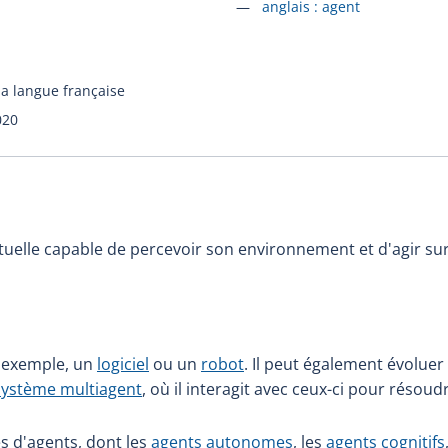
Accéder à la fiche en
anglais :
agent
la langue française
020
tuelle capable de percevoir son environnement et d'agir sur 
r exemple, un
logiciel
ou un
robot
. Il peut également évoluer
système multiagent
, où il interagit avec ceux-ci pour résou
es d'agents, dont les
agents autonomes
, les
agents cognitifs