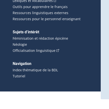
(Cet hyperlien externe s'ouvrira d
Lexiques et vocabulaires
Outils pour apprendre le français
Ressources linguistiques externes
Ressources pour le personnel enseignant
Sujets d’intérêt
Féminisation et rédaction épicène
Néologie
(Cet hyperlien externe s'ouvrira 
Officialisation linguistique
rlien externe s'ouvrira dans une nouvelle fenêtre.)
 s'ouvrira dans une nouvelle fenêtre.)
erne s'ouvrira dans une nouvelle fenêtre.)
Navigation
ira dans une nouvelle fenêtre.)
Index thématique de la BDL
Tutoriel