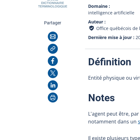
Domaine
intelligence artificielle
Auteur
cette page
Partager
Office québécois de 
Courriel
Dernière mise à jour
2
Copier l'adresse
:
Facebook
Définition
X
Entité physique ou vir
LinkedIn
Imprimer
:
Notes
L'agent peut être, pa
notamment dans un
Il existe plusieurs typ