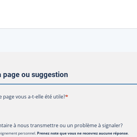
la page ou suggestion
te page vous a-t-elle été utile?
e page vous a-t-elle été utile?
*
aire à nous transmettre ou un problème à signaler?
nseignement personnel.
Prenez note que vous ne recevrez aucune réponse
.