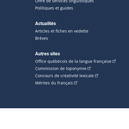
Offre de services linguistiques
Politiques et guides
Actualités
Articles et fiches en vedette
Brèves
Autres sites
(Cet hype
Office québécois de la langue française
(Cet hyperlien externe
Commission de toponymie
(Cet hyperlien ext
Concours de créativité lexicale
(Cet hyperlien externe s'ouvr
Mérites du français