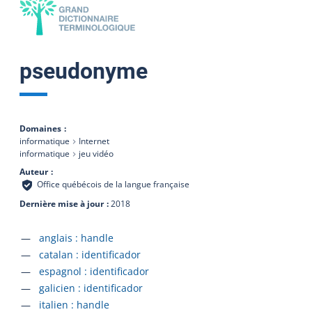
pseudonyme
Domaines
informatique
Internet
informatique
jeu vidéo
Auteur
Office québécois de la langue française
Dernière mise à jour
2018
Accéder à la fiche en
anglais :
handle
Accéder à la fiche en
catalan :
identificador
Accéder à la fiche en
espagnol :
identificador
Accéder à la fiche en
galicien :
identificador
Accéder à la fiche en
italien :
handle