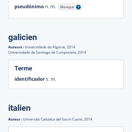
pseudónimo
n. m.
Mexique
Afficher l'infobulle
galicien
Auteurs :
Universidade do Algarve,
2014
Universidade de Santiago de Compostela,
2014
:
Terme
identificador
s. m.
italien
Auteur :
Università Cattolica del Sacro Cuore,
2014