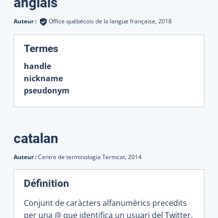
Traductions
anglais
Auteur :
Office québécois de la langue française,
2018
:
Termes
handle
nickname
pseudonym
catalan
Auteur :
Centre de terminologia Termcat,
2014
Définition
Conjunt de caràcters alfanumèrics precedits
per una @ que identifica un usuari del Twitter.