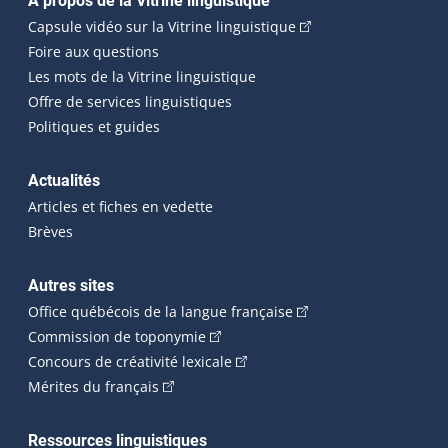
Navigation principale
À propos de la Vitrine linguistique
(Cet hyperlien externe
Capsule vidéo sur la Vitrine linguistique
Foire aux questions
Les mots de la Vitrine linguistique
Offre de services linguistiques
Politiques et guides
Actualités
Articles et fiches en vedette
Brèves
Autres sites
(Cet hyperlien externe 
Office québécois de la langue française
(Cet hyperlien externe s'ouvrira dan
Commission de toponymie
(Cet hyperlien externe s'ouvrira
Concours de créativité lexicale
(Cet hyperlien externe s'ouvrira dans une n
Mérites du français
Ressources linguistiques