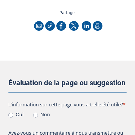
cette page
Partager
Copier l'adresse
Imprimer
Courriel
Facebook
X
LinkedIn
Évaluation de la page ou suggestion
L’information sur cette page vous a-t-elle été utile?
L’information sur cette page vous a-t-elle été utile?
*
Oui
Non
Avez-vous un commentaire à nous transmettre ou