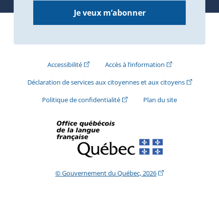
Je veux m’abonner
(Cet hyperlien externe s'ouvrira dans une nouve
(Cet hyperlien exte
Accessibilité
Accès à l’information
(Cet hyperli
Déclaration de services aux citoyennes et aux citoyens
(Cet hyperlien externe s'ouvrira d
Politique de confidentialité
Plan du site
(Cet hyperlien extern
© Gouvernement du Québec, 2026