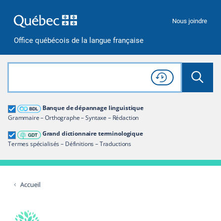
Passer à la recherche
Passer au contenu
Passer à la navigation
Nous joindre
Office québécois de la langue française
Rechercher dans tout le site
Lancer 
Consulter l'
Historique
de recherche
Grand dictionnaire terminologique
Banque de dépannage linguistique
Restreindre aux termes
Grammaire – Orthographe – Syntaxe – Rédaction
Grand dictionnaire terminologique
Termes spécialisés – Définitions – Traductions
Accueil