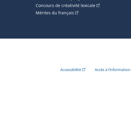
(Cet hyperlien ext
Concours de créativité lexicale
(Cet hyperlien externe s'ouvr
Mérites du français
(Cet hyperlien externe s'ouvr
Accessibilité
Accès à l’information