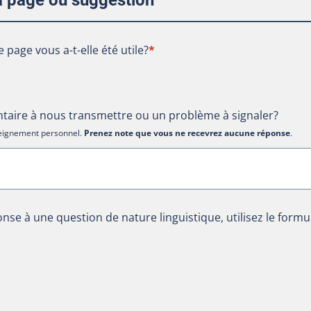
la page ou suggestion
te page vous a-t-elle été utile?
e page vous a-t-elle été utile?
*
aire à nous transmettre ou un problème à signaler?
nseignement personnel.
Prenez note que vous ne recevrez aucune réponse
.
nse à une question de nature linguistique, utilisez le formu