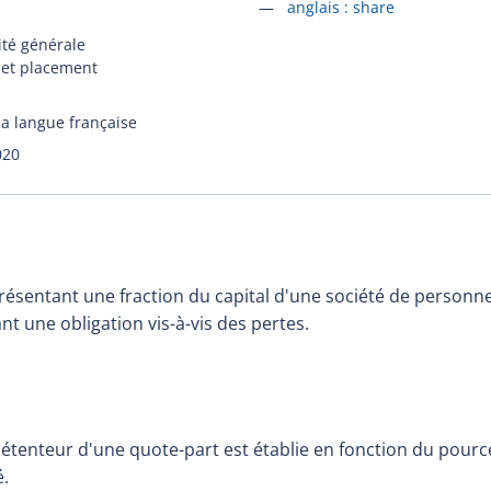
Accéder à la fiche en
anglais :
share
ité générale
 et placement
la langue française
020
présentant une fraction du capital d'une société de personn
nt une obligation vis-à-vis des pertes.
étenteur d'une quote-part est établie en fonction du pource
é.