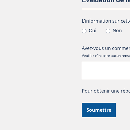
Évaluation de 
L’information sur cet
L’information sur cett
Oui
Non
Avez-vous un comment
Veuillez n’inscrire aucun re
Pour obtenir une répo
Soumettre