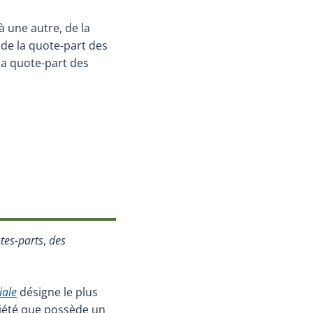
à une autre, de la
de la quote-part des
la quote-part des
 dans une nouvelle fenêtre.)
tes-parts
,
des
iale
désigne le plus
riété que possède un