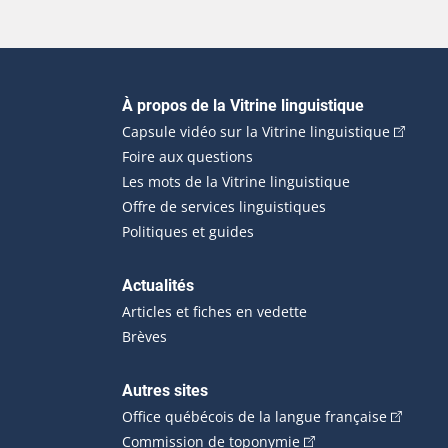
Navigation principale
À propos de la Vitrine linguistique
(Cet hyp
Capsule vidéo sur la Vitrine linguistique
Foire aux questions
Les mots de la Vitrine linguistique
Offre de services linguistiques
Politiques et guides
Actualités
Articles et fiches en vedette
Brèves
Autres sites
(Cet hype
Office québécois de la langue française
(Cet hyperlien externe
Commission de toponymie