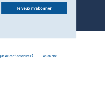
Je veux m’abonner
n externe s'ouvrira dans une nouvelle fenêtre.)
(Cet hyperlien externe s'ouvrira dans une nouvelle fenê
ique de confidentialité
Plan du site
e s'ouvrira dans une nouvelle fenêtre.)