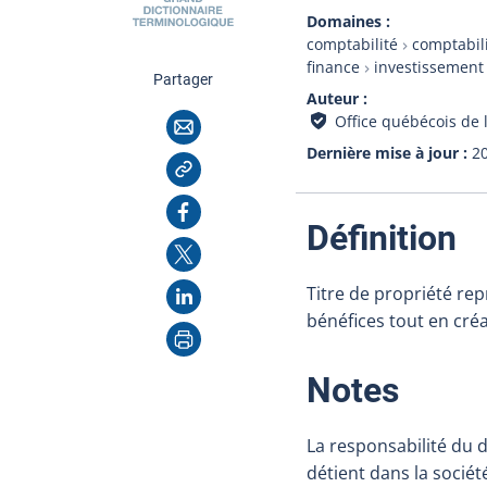
Domaines
comptabilité
comptabil
finance
investissement
cette page
Partager
Auteur
Courriel
Office québécois de 
Dernière mise à jour
2
Copier l'adresse
Facebook
:
Définition
X
LinkedIn
Titre de propriété re
bénéfices tout en créa
Imprimer
:
Notes
La responsabilité du d
détient dans la sociét