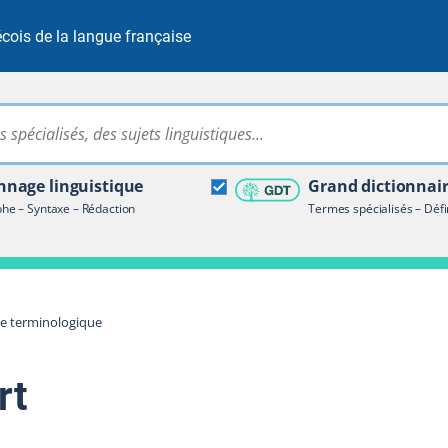
cois de la langue française
Rechercher dans tout le site
ire terminologique
nage linguistique
Grand dictionnai
e – Syntaxe – Rédaction
Termes spécialisés – Défi
re terminologique
rt