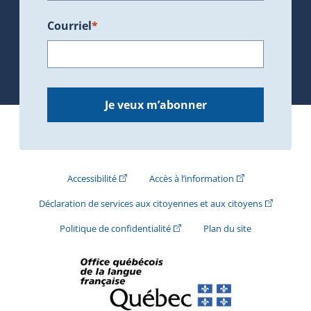
Courriel
*
Je veux m’abonner
(Cet hyperlien externe s'ouvrira dans une nouve
(Cet hyperlien exte
Accessibilité
Accès à l’information
(Cet hyperli
Déclaration de services aux citoyennes et aux citoyens
(Cet hyperlien externe s'ouvrira d
Politique de confidentialité
Plan du site