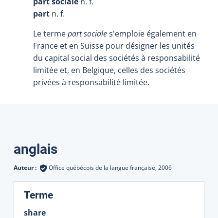
part sociale
n. f.
part
n. f.
Le terme
part sociale
s'emploie également en
France et en Suisse pour désigner les unités
du capital social des sociétés à responsabilité
limitée et, en Belgique, celles des sociétés
privées à responsabilité limitée.
Traductions
anglais
Auteur :
Office québécois de la langue française,
2006
:
Terme
share