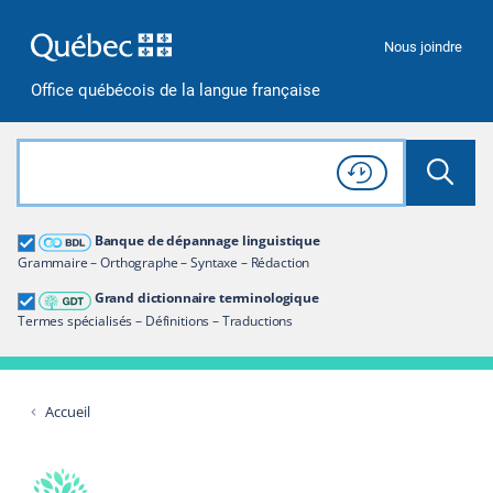
Passer à la recherche
Passer au contenu
Passer à la navigation
Nous joindre
Office québécois de la langue française
Rechercher dans tout le site
Lancer 
Consulter l'
Historique
de recherche
Grand dictionnaire terminologique
Banque de dépannage linguistique
Restreindre aux termes
Grammaire – Orthographe – Syntaxe – Rédaction
Grand dictionnaire terminologique
Termes spécialisés – Définitions – Traductions
Accueil