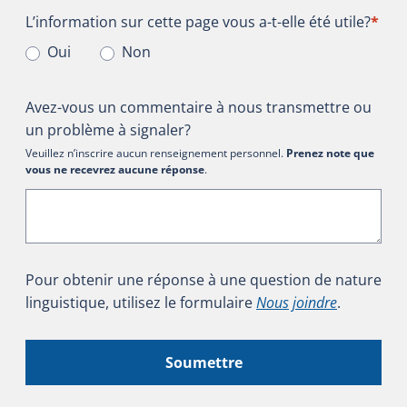
L’information sur cette page vous a-t-elle été utile?
L’information sur cette page vous a-t-elle été utile?
*
Oui
Non
Avez-vous un commentaire à nous transmettre ou
un problème à signaler?
Veuillez n’inscrire aucun renseignement personnel.
Prenez note que
vous ne recevrez aucune réponse
.
Pour obtenir une réponse à une question de nature
linguistique, utilisez le formulaire
Nous joindre
.
Soumettre