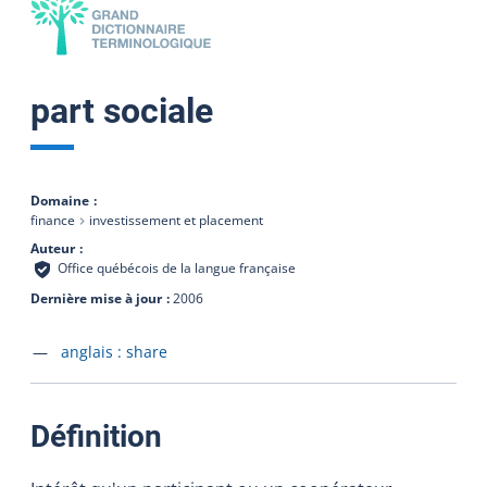
part sociale
Domaine
finance
investissement et placement
Auteur
Office québécois de la langue française
Dernière mise à jour
2006
Accéder à la fiche en
anglais :
share
:
Définition